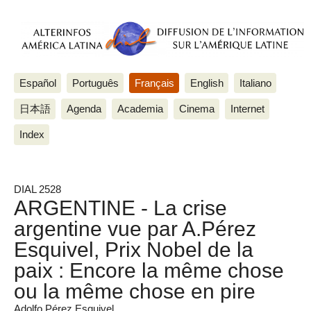
Español
Português
Français
English
Italiano
日本語
Agenda
Academia
Cinema
Internet
Index
DIAL 2528
ARGENTINE - La crise
argentine vue par A.Pérez
Esquivel, Prix Nobel de la
paix : Encore la même chose
ou la même chose en pire
Adolfo Pérez Esquivel