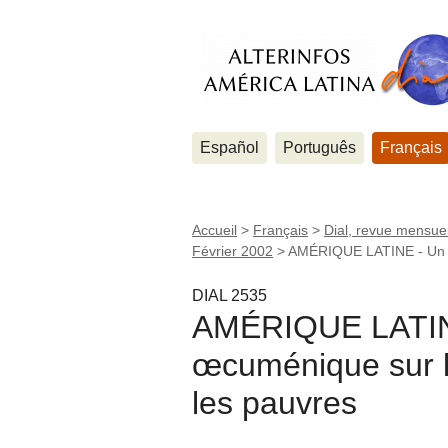
Español
Português
Français
Accueil
>
Français
>
Dial, revue mensuel
Février 2002
>
AMÉRIQUE LATINE - Un po
DIAL 2535
AMÉRIQUE LATINE
œcuménique sur l’
les pauvres