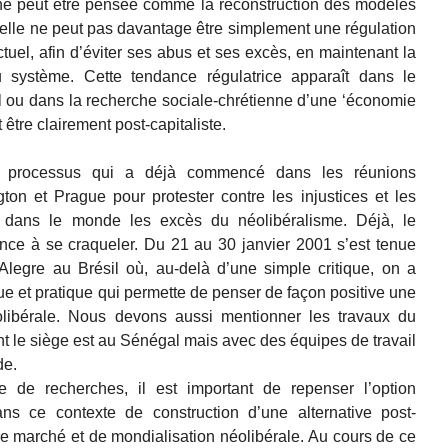
 ne peut être pensée comme la reconstruction des modèles
elle ne peut pas davantage être simplement une régulation
el, afin d’éviter ses abus et ses excès, en maintenant la
du système. Cette tendance régulatrice apparaît dans le
 ou dans la recherche sociale-chrétienne d’une ‘économie
 être clairement post-capitaliste.
 un processus qui a déjà commencé dans les réunions
ton et Prague pour protester contre les injustices et les
 dans le monde les excès du néolibéralisme. Déjà, le
e à se craqueler. Du 21 au 30 janvier 2001 s’est tenue
legre au Brésil où, au-delà d’une simple critique, on a
ue et pratique qui permette de penser de façon positive une
éolibérale. Nous devons aussi mentionner les travaux du
nt le siège est au Sénégal mais avec des équipes de travail
de.
de recherches, il est important de repenser l’option
ans ce contexte de construction d’une alternative post-
bre marché et de mondialisation néolibérale. Au cours de ce