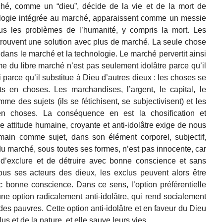
hé, comme un “dieu”, décide de la vie et de la mort de
nologie intégrée au marché, apparaissent comme un messie
ous les problèmes de l’humanité, y compris la mort. Les
trouvent une solution avec plus de marché. La seule chose
i dans le marché et la technologie. Le marché pervertit ainsi
me du libre marché n’est pas seulement idolâtre parce qu’il
i parce qu’il substitue à Dieu d’autres dieux : les choses se
ts en choses. Les marchandises, l’argent, le capital, le
e des sujets (ils se fétichisent, se subjectivisent) et les
en choses. La conséquence en est la chosification et
e attitude humaine, croyante et anti-idolâtre exige de nous
umain comme sujet, dans son élément corporel, subjectif,
du marché, sous toutes ses formes, n’est pas innocente, car
, d’exclure et de détruire avec bonne conscience et sans
tous ses acteurs des dieux, les exclus peuvent alors être
c bonne conscience. Dans ce sens, l’option préférentielle
une option radicalement anti-idolâtre, qui rend socialement
 des pauvres. Cette option anti-idolâtre et en faveur du Dieu
lus et de la nature, et elle sauve leurs vies.