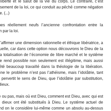
liberté et le salut de la vie du corps. Le contraire, c’est
ssement de la loi, ce qui conduit au péché comme négation
. (...)
es réellement neufs l’ancienne confrontation entre la
n par la loi.
’affirmer une dimension rationnelle et éthique libératrice, a
tuelle, car dans cette option nous découvrons le Dieu de la
a totalisation de l’économie de libre marché et le système
le rend possible non seulement est illégitime, mais aussi
 été beaucoup travaillé dans la théologie de la libération.
e le problème n’est pas l’athéisme, mais l’idolâtrie, tant
 pervertit le sens de Dieu, que l’idolâtrie par substitution,
dieux.
e ou pas, mais où est Dieu, comment est Dieu, avec qui est
s dieux ont été substitués à Dieu. Le système actuel de
uand on le considère lui-même comme un absolu au-dessus