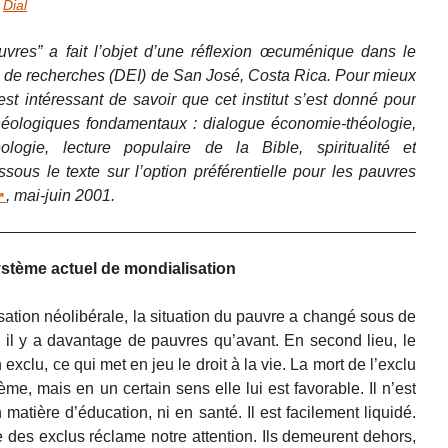
r
Dial
auvres” a fait l’objet d’une réflexion œcuménique dans le
e recherches (DEI) de San José, Costa Rica. Pour mieux
l est intéressant de savoir que cet institut s’est donné pour
théologiques fondamentaux : dialogue économie-théologie,
ologie, lecture populaire de la Bible, spiritualité et
us le texte sur l’option préférentielle pour les pauvres
, mai-juin 2001.
ystème actuel de mondialisation
ation néolibérale, la situation du pauvre a changé sous de
 il y a davantage de pauvres qu’avant. En second lieu, le
exclu, ce qui met en jeu le droit à la vie. La mort de l’exclu
me, mais en un certain sens elle lui est favorable. Il n’est
n matière d’éducation, ni en santé. Il est facilement liquidé.
e des exclus réclame notre attention. Ils demeurent dehors,