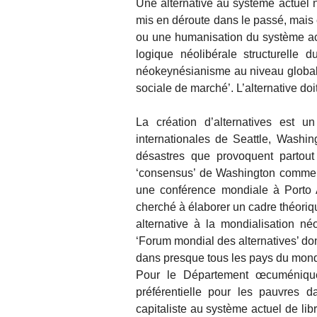
Une alternative au système actuel
mis en déroute dans le passé, mais 
ou une humanisation du système actu
logique néolibérale structurelle 
néokeynésianisme au niveau global
sociale de marché’. L’alternative doit
La création d’alternatives est
internationales de Seattle, Washing
désastres que provoquent partout
‘consensus’ de Washington commenc
une conférence mondiale à Porto A
cherché à élaborer un cadre théoriq
alternative à la mondialisation n
‘Forum mondial des alternatives’ do
dans presque tous les pays du mon
Pour le Département œcuménique 
préférentielle pour les pauvres d
capitaliste au système actuel de li