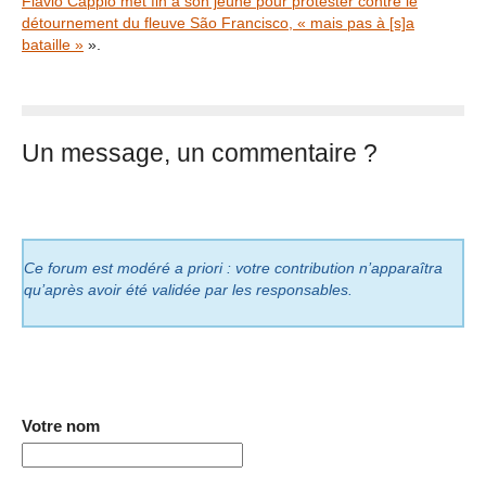
Flavio Cappio met fin à son jeûne pour protester contre le
détournement du fleuve São Francisco, « mais pas à [s]a
bataille »
».
Un message, un commentaire ?
Ce forum est modéré a priori : votre contribution n’apparaîtra
qu’après avoir été validée par les responsables.
Votre nom