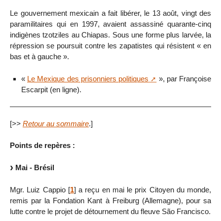
Le gouvernement mexicain a fait libérer, le 13 août, vingt des
paramilitaires qui en 1997, avaient assassiné quarante-cinq
indigènes tzotziles au Chiapas. Sous une forme plus larvée, la
répression se poursuit contre les zapatistes qui résistent « en
bas et à gauche ».
«
Le Mexique des prisonniers politiques
», par Françoise
Escarpit (en ligne).
[
>>
Retour au sommaire
.]
Points de repères :
Mai - Brésil
Mgr. Luiz Cappio
[
1
]
a reçu en mai le prix Citoyen du monde,
remis par la Fondation Kant à Freiburg (Allemagne), pour sa
lutte contre le projet de détournement du fleuve São Francisco.