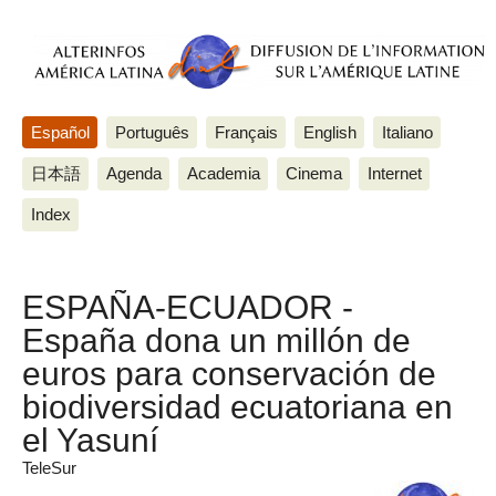
Español
Português
Français
English
Italiano
日本語
Agenda
Academia
Cinema
Internet
Index
ESPAÑA-ECUADOR -
España dona un millón de
euros para conservación de
biodiversidad ecuatoriana en
el Yasuní
TeleSur