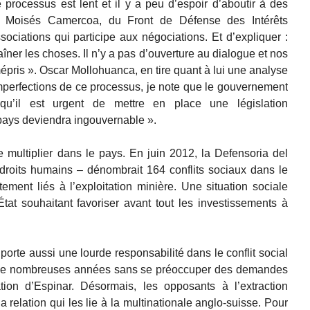
processus est lent et il y a peu d’espoir d’aboutir à des
me Moisés Camercoa, du Front de Défense des Intérêts
sociations qui participe aux négociations. Et d’expliquer :
aîner les choses. Il n’y a pas d’ouverture au dialogue et nos
épris ». Oscar Mollohuanca, en tire quant à lui une analyse
 imperfections de ce processus, je note que le gouvernement
qu’il est urgent de mettre en place une législation
pays deviendra ingouvernable ».
se multiplier dans le pays. En juin 2012, la Defensoria del
droits humains – dénombrait 164 conflits sociaux dans le
tement liés à l’exploitation minière. Une situation sociale
État souhaitant favoriser avant tout les investissements à
orte aussi une lourde responsabilité dans le conflit social
ant de nombreuses années sans se préoccuper des demandes
tion d’Espinar. Désormais, les opposants à l’extraction
 relation qui les lie à la multinationale anglo-suisse. Pour