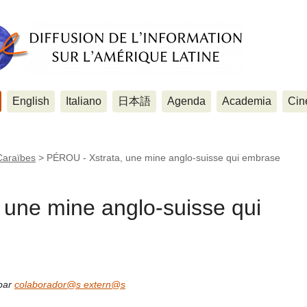
English
Italiano
日本語
Agenda
Academia
Cin
Caraïbes
>
PÉROU - Xstrata, une mine anglo-suisse qui embrase
 une mine anglo-suisse qui
 par
colaborador@s extern@s