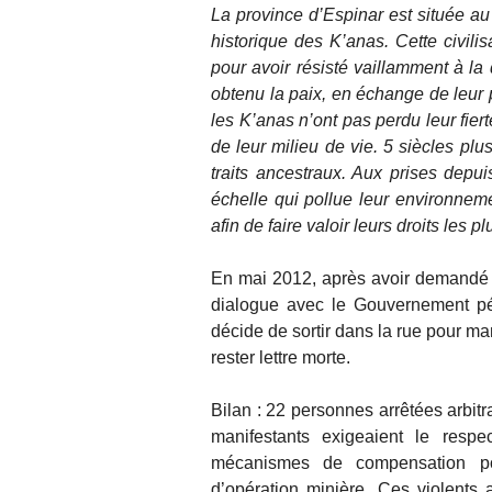
La province d’Espinar est située au
historique des K’anas. Cette civili
pour avoir résisté vaillamment à la 
obtenu la paix, en échange de leur p
les K’anas n’ont pas perdu leur fiert
de leur milieu de vie. 5 siècles plu
traits ancestraux. Aux prises depu
échelle qui pollue leur environneme
afin de faire valoir leurs droits les p
En mai 2012, après avoir demandé 
dialogue avec le Gouvernement péru
décide de sortir dans la rue pour m
rester lettre morte.
Bilan : 22 personnes arrêtées arbit
manifestants exigeaient le respe
mécanismes de compensation po
d’opération minière. Ces violents 