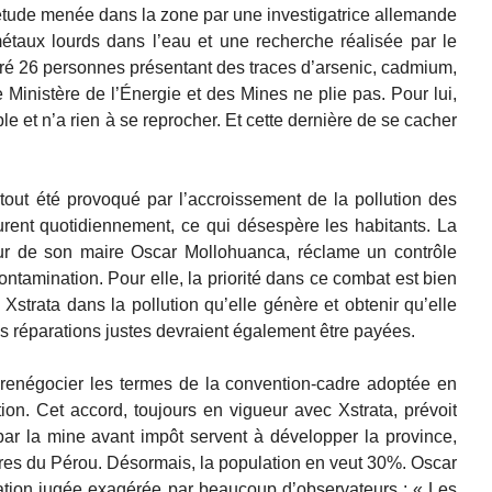
étude menée dans la zone par une investigatrice allemande
étaux lourds dans l’eau et une recherche réalisée par le
ré 26 personnes présentant des traces d’arsenic, cadmium,
 Ministère de l’Énergie et des Mines ne plie pas. Pour lui,
le et n’a rien à se reprocher. Et cette dernière de se cacher
out été provoqué par l’accroissement de la pollution des
rent quotidiennement, ce qui désespère les habitants. La
our de son maire Oscar Mollohuanca, réclame un contrôle
contamination. Pour elle, la priorité dans ce combat est bien
 Xstrata dans la pollution qu’elle génère et obtenir qu’elle
es réparations justes devraient également être payées.
 renégocier les termes de la convention-cadre adoptée en
ion. Cet accord, toujours en vigueur avec Xstrata, prévoit
r la mine avant impôt servent à développer la province,
res du Pérou. Désormais, la population en veut 30%. Oscar
ation jugée exagérée par beaucoup d’observateurs : « Les