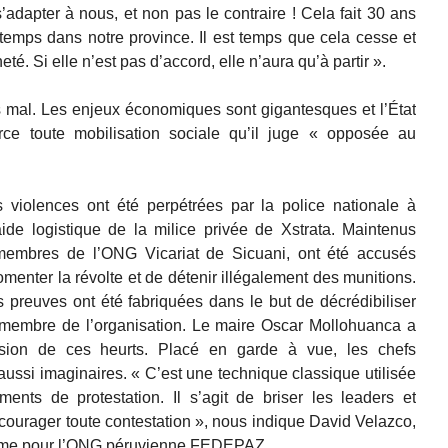
’adapter à nous, et non pas le contraire ! Cela fait 30 ans
u temps dans notre province. Il est temps que cela cesse et
é. Si elle n’est pas d’accord, elle n’aura qu’à partir ».
s mal. Les enjeux économiques sont gigantesques et l’État
rce toute mobilisation sociale qu’il juge « opposée au
s violences ont été perpétrées par la police nationale à
aide logistique de la milice privée de Xstrata. Maintenus
 membres de l’ONG Vicariat de Sicuani, ont été accusés
omenter la révolte et de détenir illégalement des munitions.
s preuves ont été fabriquées dans le but de décrédibiliser
un membre de l’organisation. Le maire Oscar Mollohuanca a
asion de ces heurts. Placé en garde à vue, les chefs
aussi imaginaires. « C’est une technique classique utilisée
ments de protestation. Il s’agit de briser les leaders et
écourager toute contestation », nous indique David Velazco,
Homme pour l’ONG péruvienne FEDEPAZ.