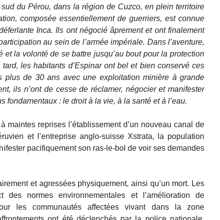
 sud du Pérou, dans la région de Cuzco, en plein territoire
sation, composée essentiellement de guerriers, est connue
déferlante Inca. Ils ont négocié âprement et ont finalement
articipation au sein de l’armée impériale. Dans l’aventure,
é et la volonté de se battre jusqu’au bout pour la protection
s tard, les habitants d’Espinar ont bel et bien conservé ces
is plus de 30 ans avec une exploitation minière à grande
nt, ils n’ont de cesse de réclamer, négocier et manifester
lus fondamentaux : le droit à la vie, à la santé et à l’eau.
à maintes reprises l’établissement d’un nouveau canal de
vien et l’entreprise anglo-suisse Xstrata, la population
anifester pacifiquement son ras-le-bol de voir ses demandes
rairement et agressées physiquement, ainsi qu’un mort. Les
ct des normes environnementales et l’amélioration de
ur les communautés affectées vivant dans la zone
affrontements ont été déclenchés par la police nationale,