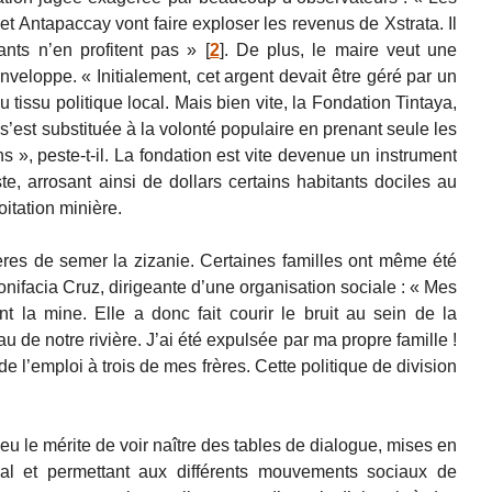
jet Antapaccay vont faire exploser les revenus de Xstrata. Il
nts n’en profitent pas »
[
2
]
. De plus, le maire veut une
nveloppe. « Initialement, cet argent devait être géré par un
 du tissu politique local. Mais bien vite, la Fondation Tintaya,
e s’est substituée à la volonté populaire en prenant seule les
s », peste-t-il. La fondation est vite devenue un instrument
te, arrosant ainsi de dollars certains habitants dociles au
oitation minière.
ères de semer la zizanie. Certaines familles ont même été
nifacia Cruz, dirigeante d’une organisation sociale : « Mes
t la mine. Elle a donc fait courir le bruit au sein de la
 de notre rivière. J’ai été expulsée par ma propre famille !
e l’emploi à trois de mes frères. Cette politique de division
u le mérite de voir naître des tables de dialogue, mises en
al et permettant aux différents mouvements sociaux de