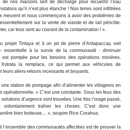
s de nos maisons sert de décharge pour recueillir l’eau
atons qu’il n’est plus étanche ! Nos terres sont infiltrées
ux meurent et nous commençons à avoir des problèmes de
ssentiellement sur la vente de viande et de lait périclite.
r, car tous sont au courant de la contamination ! ».
u projet Tintaya et à un jet de pierre d’Antapaccay, voit
 – essentielle à la survie de la communauté - diminuer
 est pompée pour les besoins des opérations minières.
 Xstrata la remplace, ce qui permet aux véhicules de
t leurs allers-retours incessants et bruyants.
 une station de pompage afin d’alimenter les villageois en
 opérationnelle. « C’est une constante. Sous les feux des
es solutions d’urgence sont trouvées. Une fois l’orage passé,
it volontairement traîner les choses. C’est donc une
manière bien boiteuse… », soupire Rice Corahua.
nté l’ensemble des communautés affectées est de prouver la