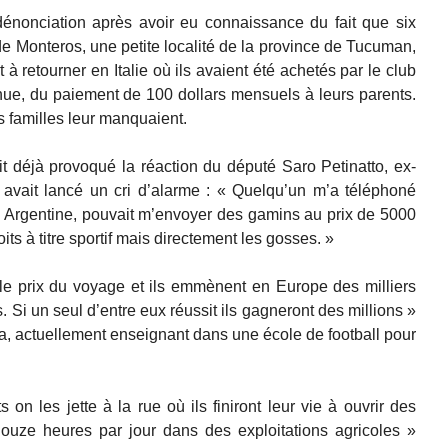
 dénonciation après avoir eu connaissance du fait que six
de Monteros, une petite localité de la province de Tucuman,
 à retourner en Italie où ils avaient été achetés par le club
nue, du paiement de 100 dollars mensuels à leurs parents.
rs familles leur manquaient.
t déjà provoqué la réaction du député Saro Petinatto, ex-
i avait lancé un cri d’alarme : « Quelqu’un m’a téléphoné
n Argentine, pouvait m’envoyer des gamins au prix de 5000
roits à titre sportif mais directement les gosses. »
 le prix du voyage et ils emmènent en Europe des milliers
. Si un seul d’entre eux réussit ils gagneront des millions »
ña, actuellement enseignant dans une école de football pour
on les jette à la rue où ils finiront leur vie à ouvrir des
 douze heures par jour dans des exploitations agricoles »