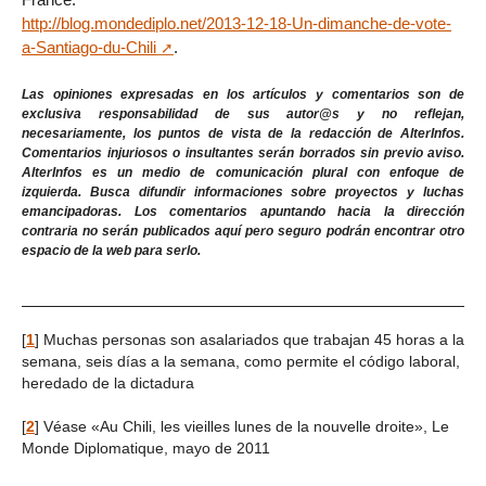
http://blog.mondediplo.net/2013-12-18-Un-dimanche-de-vote-
a-Santiago-du-Chili
.
Las opiniones expresadas en los artículos y comentarios son de
exclusiva responsabilidad de sus autor@s y no reflejan,
necesariamente, los puntos de vista de la redacción de AlterInfos.
Comentarios injuriosos o insultantes serán borrados sin previo aviso.
AlterInfos es un medio de comunicación plural con enfoque de
izquierda. Busca difundir informaciones sobre proyectos y luchas
emancipadoras. Los comentarios apuntando hacia la dirección
contraria no serán publicados aquí pero seguro podrán encontrar otro
espacio de la web para serlo.
[
1
]
Muchas personas son asalariados que trabajan 45 horas a la
semana, seis días a la semana, como permite el código laboral,
heredado de la dictadura
[
2
]
Véase «Au Chili, les vieilles lunes de la nouvelle droite», Le
Monde Diplomatique, mayo de 2011