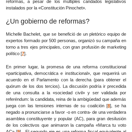
reformas, a pesar de los múltiples candados legislativos
instalados por la «Constitución Pinochet».
¿Un gobierno de reformas?
Michelle Bachelet, que se benefició de un pletórico equipo de
expertos formado por 500 personas, organizó su campaña en
torno a tres ejes principales, con gran profusión de marketing
político
[
7
]
.
En primer lugar, la promesa de una reforma constitucional
«participativa, democrática e institucional», que requerirá un
acuerdo en el Parlamento con la derecha (para obtener el
quórum de los dos tercios). La discusión podría ir precedida
de una consulta a la «sociedad civil» y ser validada por
referéndum: la candidata, reina de la ambigüedad que además
juega con las tensiones internas de su coalición
[
8
]
, se ha
negado a pronunciarse a favor -o en contra- de una verdadera
asamblea constituyente y popular (AC), para gran desilusión
de los colectivos que animaron la campaña «Marca tu voto
AC»
[
9
]
. El segundo eje es una reforma fiscal equivalente al