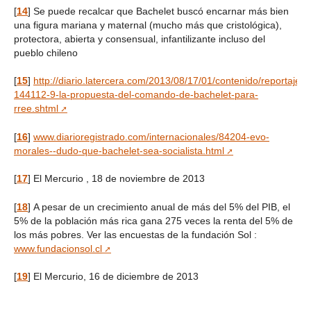
[
14
]
Se puede recalcar que Bachelet buscó encarnar más bien
una figura mariana y maternal (mucho más que cristológica),
protectora, abierta y consensual, infantilizante incluso del
pueblo chileno
[
15
]
http://diario.latercera.com/2013/08/17/01/contenido/reportajes/
144112-9-la-propuesta-del-comando-de-bachelet-para-
rree.shtml
[
16
]
www.diarioregistrado.com/internacionales/84204-evo-
morales--dudo-que-bachelet-sea-socialista.html
[
17
]
El Mercurio , 18 de noviembre de 2013
[
18
]
A pesar de un crecimiento anual de más del 5% del PIB, el
5% de la población más rica gana 275 veces la renta del 5% de
los más pobres. Ver las encuestas de la fundación Sol :
www.fundacionsol.cl
[
19
]
El Mercurio, 16 de diciembre de 2013