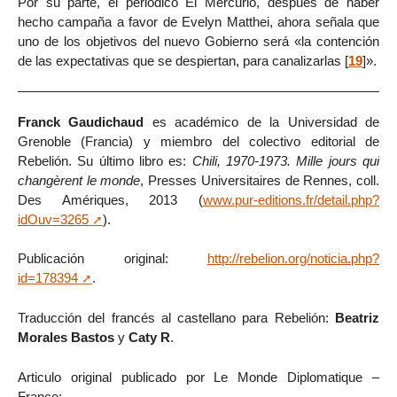
Por su parte, el periódico El Mercurio, después de haber
hecho campaña a favor de Evelyn Matthei, ahora señala que
uno de los objetivos del nuevo Gobierno será «la contención
de las expectativas que se despiertan, para canalizarlas
[
19
]
».
Franck Gaudichaud
es académico de la Universidad de
Grenoble (Francia) y miembro del colectivo editorial de
Rebelión. Su último libro es:
Chili, 1970-1973. Mille jours qui
changèrent le monde
, Presses Universitaires de Rennes, coll.
Des Amériques, 2013 (
www.pur-editions.fr/detail.php?
idOuv=3265
).
Publicación original:
http://rebelion.org/noticia.php?
id=178394
.
Traducción del francés al castellano para Rebelión:
Beatriz
Morales Bastos
y
Caty R
.
Articulo original publicado por Le Monde Diplomatique –
France: