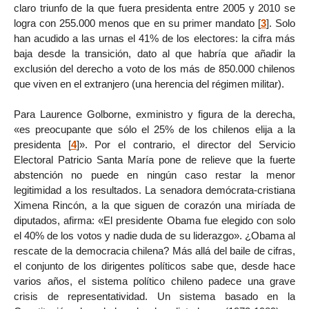
claro triunfo de la que fuera presidenta entre 2005 y 2010 se
logra con 255.000 menos que en su primer mandato
[
3
]
. Solo
han acudido a las urnas el 41% de los electores: la cifra más
baja desde la transición, dato al que habría que añadir la
exclusión del derecho a voto de los más de 850.000 chilenos
que viven en el extranjero (una herencia del régimen militar).
Para Laurence Golborne, exministro y figura de la derecha,
«es preocupante que sólo el 25% de los chilenos elija a la
presidenta
[
4
]
». Por el contrario, el director del Servicio
Electoral Patricio Santa María pone de relieve que la fuerte
abstención no puede en ningún caso restar la menor
legitimidad a los resultados. La senadora demócrata-cristiana
Ximena Rincón, a la que siguen de corazón una miríada de
diputados, afirma: «El presidente Obama fue elegido con solo
el 40% de los votos y nadie duda de su liderazgo». ¿Obama al
rescate de la democracia chilena? Más allá del baile de cifras,
el conjunto de los dirigentes políticos sabe que, desde hace
varios años, el sistema político chileno padece una grave
crisis de representatividad. Un sistema basado en la