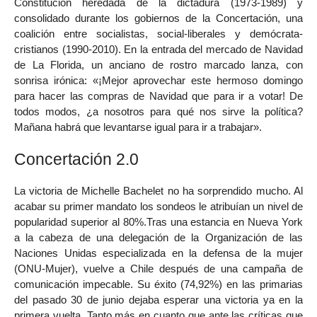
Constitución heredada de la dictadura (1973-1989) y
consolidado durante los gobiernos de la Concertación, una
coalición entre socialistas, social-liberales y demócrata-
cristianos (1990-2010). En la entrada del mercado de Navidad
de La Florida, un anciano de rostro marcado lanza, con
sonrisa irónica: «¡Mejor aprovechar este hermoso domingo
para hacer las compras de Navidad que para ir a votar! De
todos modos, ¿a nosotros para qué nos sirve la política?
Mañana habrá que levantarse igual para ir a trabajar».
Concertación 2.0
La victoria de Michelle Bachelet no ha sorprendido mucho. Al
acabar su primer mandato los sondeos le atribuían un nivel de
popularidad superior al 80%.Tras una estancia en Nueva York
a la cabeza de una delegación de la Organización de las
Naciones Unidas especializada en la defensa de la mujer
(ONU-Mujer), vuelve a Chile después de una campaña de
comunicación impecable. Su éxito (74,92%) en las primarias
del pasado 30 de junio dejaba esperar una victoria ya en la
primera vuelta. Tanto más en cuanto que ante las críticas que