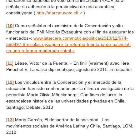
marcaron su papeleta de voto con la inscripción «AC» para
señalar su adhesión a la perspectiva de una asamblea
constituyente (
http://marcatuvoto.cl/
)
[
10
]
Como señalaba el exministro de la Concertación y alto
funcionario del FMI Nicolás Eyzaguirre con el fin de asegurar los
«mercados»:
www.latercera.com/noticia/politica/2013/12/674-
556497-9-nicolas-eyzaguirre-la-reforma-tributaria-de-bachelet-
es-una-reforma-moderada.shtml
[
11
]
Léase, Víctor de la Fuente: « En finir (vraiment) avec l’ère
Pinochet », La valise diplomatique, agosto de 2011. En español
[
12
]
Los vínculos entre la Concertación y el mercado de la
educación han sido confirmados por la última investigación de la
periodista María Olivia Mönckeberg : Con fines de lucro: la
escandalosa historia de las universidades privadas en Chile,
Santiago, Debate, 2013
[
13
]
Mario Garcés, El despertar de la sociedad . Los
movimientos sociales de América Latina y Chile, Santiago, LOM,
2012