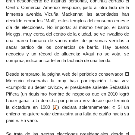
gran desconcierto de algunas personas, continúa cerrado el
Centro Comercial Américo Vespucio, justo al otro lado de la
inmensa avenida Vicuña Mackenna: las autoridades han
decidido cerrar los “Mall”, estos templos del consumo en este
día de elecciones. No importa: al mismo tiempo, el barrio
Meiggs, muy cerca del centro de la ciudad, se ve invadido de
una marea humana de varios miles de personas venidas a
sacar partido de los comercios de barrio. Hay buenos
negocios y un récord de afluencia: «Aquí no se vota, se
compra», indica un cartel en la fachada de una tienda.
Desde temprano, la página web del periódico conservador El
Mercurio observaba la muy baja participación. Una vez
«cumplido su deber cívico», el presidente saliente Sebastián
Piñera (un riquísimo hombre de negocios que en 2010 logró
hacer ganar a la derecha por primera vez desde que terminó
la dictadura en 1989
[
2
]
) declara solemnemente: « Si un
chileno no quiere votar demuestra una falta de cariño hacia su
país ». En vano.
Se trata de las sextas elecciones presidenciales desde el