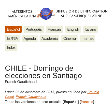
Español
Português
Français
English
Italiano
日本語
Agenda
Academia
Cinema
Internet
Index
CHILE - Domingo de
elecciones en Santiago
Franck Gaudichaud
Lunes 23 de diciembre de 2013
,
puesto en línea por
Claudia
Casal
,
Franck Gaudichaud
Todas las versiones de este artículo:
[Español]
[
français
]