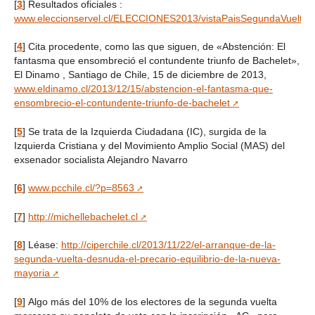
[
3
]
Resultados oficiales :
www.eleccionservel.cl/ELECCIONES2013/vistaPaisSegundaVuelta
[
4
]
Cita procedente, como las que siguen, de «Abstención: El
fantasma que ensombreció el contundente triunfo de Bachelet»,
El Dinamo , Santiago de Chile, 15 de diciembre de 2013,
www.eldinamo.cl/2013/12/15/abstencion-el-fantasma-que-
ensombrecio-el-contundente-triunfo-de-bachelet
[
5
]
Se trata de la Izquierda Ciudadana (IC), surgida de la
Izquierda Cristiana y del Movimiento Amplio Social (MAS) del
exsenador socialista Alejandro Navarro
[
6
]
www.pcchile.cl/?p=8563
[
7
]
http://michellebachelet.cl
[
8
]
Léase:
http://ciperchile.cl/2013/11/22/el-arranque-de-la-
segunda-vuelta-desnuda-el-precario-equilibrio-de-la-nueva-
mayoria
[
9
]
Algo más del 10% de los electores de la segunda vuelta