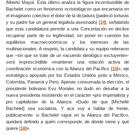
Alberto Mayol. Esta último analiza la figura incombustible de
Bachelet como un fenómeno «cristológico» que encarnaría en
el imaginario colectivo el dolor de la dictadura (padeció torturas
y su padre fue un general legalista asesinado)
[
14
]
, señalando
que esta candidatura permite a una Concertación en declive
recuperar parte de su legitimidad, sin poner en cuestión los
equilibrios macroeconómicos y los intereses de las
multinacionales. A respeto, la candidata y su equipo reiteraron
que –sin que se trate de un «acuerdo ideológico excluyente»-
será imprescindible «mantener una relación activa de
coordinación económica con la Alianza del Pacífico
[
15
]
», eje
estratégico apoyado por los Estados Unidos junto a México,
Colombia, Panamá y Perú. Apenas consumada la elección, el
presidente boliviano Evo Morales no dudó en desafiar a la
nueva presidenta insistiendo en el carácter «pro imperialista y
pro capitalista» de la Alianza: «Dudo de que [Michelle
Bachelet] sea socialista. Y acá voy a hablar de frente,
públicamente: si Bachelet sigue en la Alianza del Pacífico,
quedará definido a quién corresponde, de dónde viene y qué
quiere
[
16
]
».