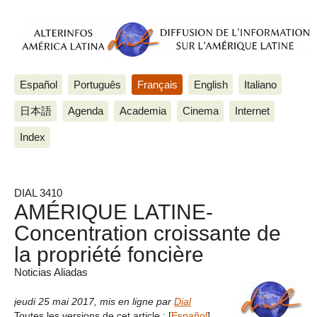
Español
Português
Français
English
Italiano
日本語
Agenda
Academia
Cinema
Internet
Index
DIAL 3410
AMÉRIQUE LATINE-
Concentration croissante de
la propriété foncière
Noticias Aliadas
jeudi 25 mai 2017
,
mis en ligne par
Dial
Toutes les versions de cet article :
[
Español
]