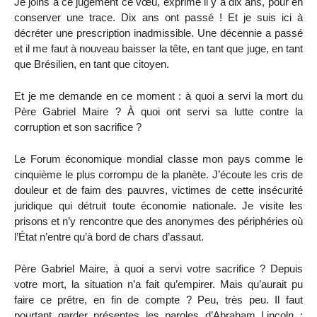
Je joins à ce jugement ce vœu, exprimé il y a dix ans, pour en
conserver une trace. Dix ans ont passé ! Et je suis ici à
décréter une prescription inadmissible. Une décennie a passé
et il me faut à nouveau baisser la tête, en tant que juge, en tant
que Brésilien, en tant que citoyen.
Et je me demande en ce moment : à quoi a servi la mort du
Père Gabriel Maire ? À quoi ont servi sa lutte contre la
corruption et son sacrifice ?
Le Forum économique mondial classe mon pays comme le
cinquième le plus corrompu de la planète. J’écoute les cris de
douleur et de faim des pauvres, victimes de cette insécurité
juridique qui détruit toute économie nationale. Je visite les
prisons et n’y rencontre que des anonymes des périphéries où
l’État n’entre qu’à bord de chars d’assaut.
Père Gabriel Maire, à quoi a servi votre sacrifice ? Depuis
votre mort, la situation n’a fait qu’empirer. Mais qu’aurait pu
faire ce prêtre, en fin de compte ? Peu, très peu. Il faut
pourtant garder présentes les paroles d’Abraham Lincoln :