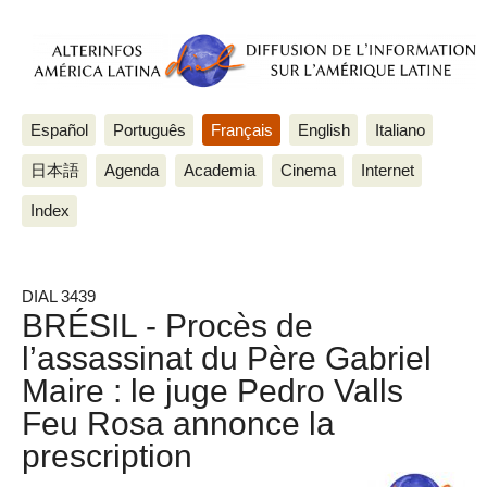
Español
Português
Français
English
Italiano
日本語
Agenda
Academia
Cinema
Internet
Index
DIAL 3439
BRÉSIL - Procès de
l’assassinat du Père Gabriel
Maire : le juge Pedro Valls
Feu Rosa annonce la
prescription