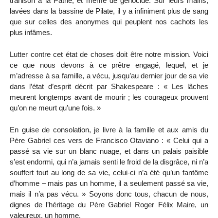
trahison à la Patrie, et même de génocide. Sur leurs mains,
lavées dans la bassine de Pilate, il y a infiniment plus de sang
que sur celles des anonymes qui peuplent nos cachots les
plus infâmes.
Lutter contre cet état de choses doit être notre mission. Voici
ce que nous devons à ce prêtre engagé, lequel, et je
m’adresse à sa famille, a vécu, jusqu’au dernier jour de sa vie
dans l’état d’esprit décrit par Shakespeare : « Les lâches
meurent longtemps avant de mourir ; les courageux prouvent
qu’on ne meurt qu’une fois. »
En guise de consolation, je livre à la famille et aux amis du
Père Gabriel ces vers de Francisco Otaviano : « Celui qui a
passé sa vie sur un blanc nuage, et dans un palais paisible
s’est endormi, qui n’a jamais senti le froid de la disgrâce, ni n’a
souffert tout au long de sa vie, celui-ci n’a été qu’un fantôme
d’homme – mais pas un homme, il a seulement passé sa vie,
mais il n’a pas vécu. » Soyons donc tous, chacun de nous,
dignes de l’héritage du Père Gabriel Roger Félix Maire, un
valeureux, un homme.