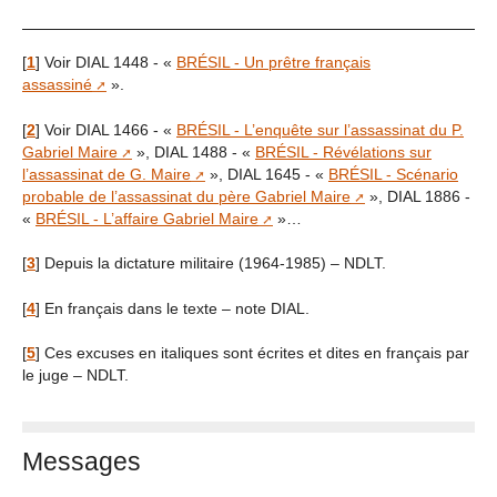
[
1
]
Voir DIAL 1448 - «
BRÉSIL - Un prêtre français
assassiné
».
[
2
]
Voir DIAL 1466 - «
BRÉSIL - L’enquête sur l’assassinat du P.
Gabriel Maire
», DIAL 1488 - «
BRÉSIL - Révélations sur
l’assassinat de G. Maire
», DIAL 1645 - «
BRÉSIL - Scénario
probable de l’assassinat du père Gabriel Maire
», DIAL 1886 -
«
BRÉSIL - L’affaire Gabriel Maire
»…
[
3
]
Depuis la dictature militaire (1964-1985) – NDLT.
[
4
]
En français dans le texte – note DIAL.
[
5
]
Ces excuses en italiques sont écrites et dites en français par
le juge – NDLT.
Messages