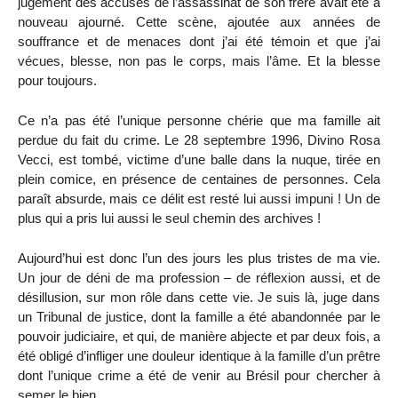
jugement des accusés de l’assassinat de son frère avait été à
nouveau ajourné. Cette scène, ajoutée aux années de
souffrance et de menaces dont j’ai été témoin et que j’ai
vécues, blesse, non pas le corps, mais l’âme. Et la blesse
pour toujours.
Ce n’a pas été l’unique personne chérie que ma famille ait
perdue du fait du crime. Le 28 septembre 1996, Divino Rosa
Vecci, est tombé, victime d’une balle dans la nuque, tirée en
plein comice, en présence de centaines de personnes. Cela
paraît absurde, mais ce délit est resté lui aussi impuni ! Un de
plus qui a pris lui aussi le seul chemin des archives !
Aujourd’hui est donc l’un des jours les plus tristes de ma vie.
Un jour de déni de ma profession – de réflexion aussi, et de
désillusion, sur mon rôle dans cette vie. Je suis là, juge dans
un Tribunal de justice, dont la famille a été abandonnée par le
pouvoir judiciaire, et qui, de manière abjecte et par deux fois, a
été obligé d’infliger une douleur identique à la famille d’un prêtre
dont l’unique crime a été de venir au Brésil pour chercher à
semer le bien.