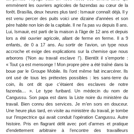
emmènent les ouvriers agricoles de fazendas au cœur de la
forêt. Brasília, deux heures plus tard : Ismauir connaît déjà. Il y
est venu percer des puits voici une dizaine d’années et son
père habite non loin de la capitale. Il ne l’a pas vu depuis 8 ans.
Lui, Ismauir, est parti de la maison à l’âge de 12 ans et depuis
lors a été ouvrier agricole, allant de ferme en ferme. Il a 9
enfants, de 0 a 17 ans. Au sortir de l’avion, un type nous
accroche et exige des explications sur la chemise que nous
arborons (‘Non au travail esclave !’). Bientôt il s’emporte :
« Tout ça est mensonge ! Mon propre père a été traîné dans la
boue par le Groupe Mobile. Ils l’ont même fait incarcérer. Ils
ont usé de tous les prétextes possibles : les sans-terre du
coin, ils ont dit que c’étaient des esclaves de notre
fazenda… ». Le type furibard. Un médecin du nom de
Cangussu. Son papa est dans la Liste noire du ministère du
travail. Bien connu des services. Je m’en sors en douceur.
Une heure plus tard, en visite au ministère du travail, je tombe
sur l’inspectrice qui avait conduit l’opération Cangussu. Autre
histoire. Pris en flagrant délit avec port d’armes et pratique
d’endettement arbitraire à l’encontre des travailleurs