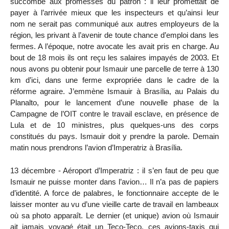
succombé aux promesses du patron : il leur promettait de
payer à l’arrivée mieux que les inspecteurs et qu’ainsi leur
nom ne serait pas communiqué aux autres employeurs de la
région, les privant à l’avenir de toute chance d’emploi dans les
fermes. A l’époque, notre avocate les avait pris en charge. Au
bout de 18 mois ils ont reçu les salaires impayés de 2003. Et
nous avons pu obtenir pour Ismauir une parcelle de terre à 130
km d’ici, dans une ferme expropriée dans le cadre de la
réforme agraire. J’emmène Ismauir à Brasília, au Palais du
Planalto, pour le lancement d’une nouvelle phase de la
Campagne de l’OIT contre le travail esclave, en présence de
Lula et de 10 ministres, plus quelques-uns des corps
constitués du pays. Ismauir doit y prendre la parole. Demain
matin nous prendrons l’avion d’Imperatriz à Brasília.
13 décembre - Aéroport d’Imperatriz : il s’en faut de peu que
Ismauir ne puisse monter dans l’avion… Il n’a pas de papiers
d’identité. A force de palabres, le fonctionnaire accepte de le
laisser monter au vu d’une vieille carte de travail en lambeaux
où sa photo apparaît. Le dernier (et unique) avion où Ismauir
ait jamais voyagé était un Teco-Teco, ces avions-taxis qui