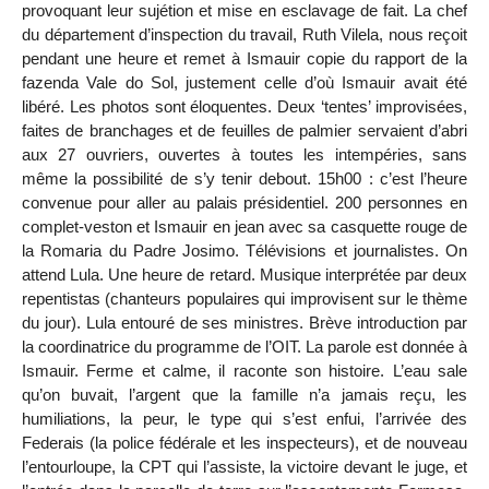
provoquant leur sujétion et mise en esclavage de fait. La chef
du département d’inspection du travail, Ruth Vilela, nous reçoit
pendant une heure et remet à Ismauir copie du rapport de la
fazenda Vale do Sol, justement celle d’où Ismauir avait été
libéré. Les photos sont éloquentes. Deux ‘tentes’ improvisées,
faites de branchages et de feuilles de palmier servaient d’abri
aux 27 ouvriers, ouvertes à toutes les intempéries, sans
même la possibilité de s’y tenir debout. 15h00 : c’est l’heure
convenue pour aller au palais présidentiel. 200 personnes en
complet-veston et Ismauir en jean avec sa casquette rouge de
la Romaria du Padre Josimo. Télévisions et journalistes. On
attend Lula. Une heure de retard. Musique interprétée par deux
repentistas (chanteurs populaires qui improvisent sur le thème
du jour). Lula entouré de ses ministres. Brève introduction par
la coordinatrice du programme de l’OIT. La parole est donnée à
Ismauir. Ferme et calme, il raconte son histoire. L’eau sale
qu’on buvait, l’argent que la famille n’a jamais reçu, les
humiliations, la peur, le type qui s’est enfui, l’arrivée des
Federais (la police fédérale et les inspecteurs), et de nouveau
l’entourloupe, la CPT qui l’assiste, la victoire devant le juge, et