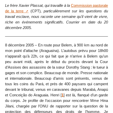
Le frère Xavier Plassat, qui travaille à la
Commission pastorale
de la terre
(CPT)
, particulièrement sur les questions du
travail esclave, nous raconte une semaine qu’il vient de vivre,
riche en événements significatifs. Courrier en date du 20
décembre 2005.
8 décembre 2005 – En route pour Belem, à 900 km au nord de
mon point d’attache (Araguaína). L’autobus prévu pour 18h00
n’apparaît qu’à 22h, ce qui fait que je n’arrive à Belem qu’un
peu avant midi, après le début du procès devant la Cour
d’Assises des assassins de la sœur Dorothy Stang : le tueur à
gages et son complice. Beaucoup de monde. Presse nationale
et internationale. Beaucoup d’amis sont présents, venus de
tous les coins du Pará, et prés de 400 paysans qui campent
devant le tribunal, venus en caravanes depuis Marabá, Anapú
et Conceição do Araguaia. Henri
[
1
]
est là, flanqué d’un garde
du corps. Je profite de l’occasion pour rencontrer Mme Hina
Jilani, chargée par l’ONU de rapporter sur la question de la
protection des défenseurs des droits de l’homme. Je