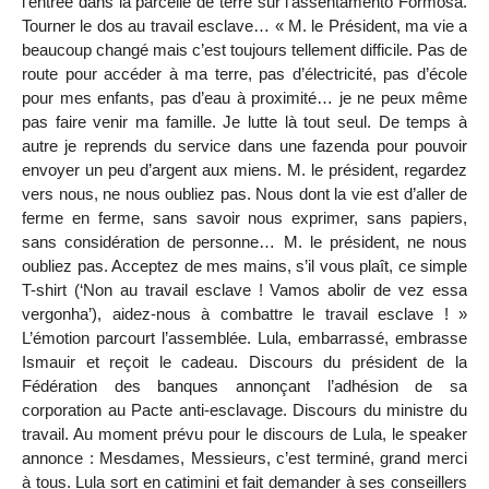
l’entrée dans la parcelle de terre sur l’assentamento Formosa.
Tourner le dos au travail esclave… « M. le Président, ma vie a
beaucoup changé mais c’est toujours tellement difficile. Pas de
route pour accéder à ma terre, pas d’électricité, pas d’école
pour mes enfants, pas d’eau à proximité… je ne peux même
pas faire venir ma famille. Je lutte là tout seul. De temps à
autre je reprends du service dans une fazenda pour pouvoir
envoyer un peu d’argent aux miens. M. le président, regardez
vers nous, ne nous oubliez pas. Nous dont la vie est d’aller de
ferme en ferme, sans savoir nous exprimer, sans papiers,
sans considération de personne… M. le président, ne nous
oubliez pas. Acceptez de mes mains, s’il vous plaît, ce simple
T-shirt (‘Non au travail esclave ! Vamos abolir de vez essa
vergonha’), aidez-nous à combattre le travail esclave ! »
L’émotion parcourt l’assemblée. Lula, embarrassé, embrasse
Ismauir et reçoit le cadeau. Discours du président de la
Fédération des banques annonçant l’adhésion de sa
corporation au Pacte anti-esclavage. Discours du ministre du
travail. Au moment prévu pour le discours de Lula, le speaker
annonce : Mesdames, Messieurs, c’est terminé, grand merci
à tous. Lula sort en catimini et fait demander à ses conseillers