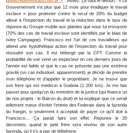
(
www.reporterbrasil.com.br
: visitez, ça vaut le détour) : « Le
Gouvernement n’a plus que 12 mois pour éradiquer le travail
esclave » pour protester contre le recul de 20% du budget
alloué à l’inspection du travail et la réduction dans le taux de
réponse du Groupe mobile aux plaintes que nous lui envoyons
(70% des cas de travail esclave sont identifiés par le biais de
notre Campagne). Francisco est l’un de ces travailleurs qui
attend une hypothétique action de l’inspection du travail pour
résoudre son cas. Il est hébergé par la CPT. Comme la
probabilité de voir venir un inspecteur en ces derniers jours de
l’année est faible et que le cas ne présente pas une extrême
gravité (un cas individuel, apparemment), je décide de prendre
mon téléphone et d’appeler le propriétaire. Je ne trouve que
son frère qui est médecin à Goiânia (1 200 km). Je me fais
passer pour quelqu’un du ministère de la justice (qui finance un
de nos projets : le Balcon du droit) et lui explique que ce serait
tellement mieux d’éviter l’entrée des Federais dans la fazenda
du frangin, si seulement il acceptait de payer ce qu’il doit à
Francisco… Ça parait faire son effet. Réponse le 20
décembre, quand le petit frère sera revenu de son autre
fazenda, où il n’y a pas de téléphone.