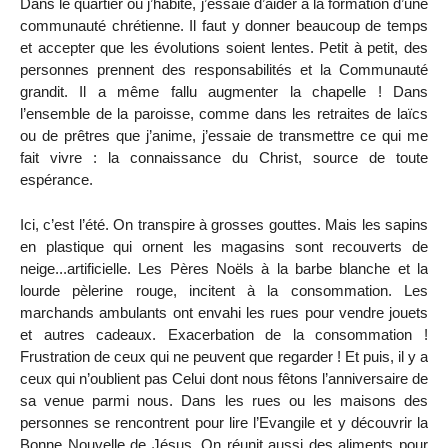
Dans le quartier où j’habite, j’essaie d’aider à la formation d’une
communauté chrétienne. Il faut y donner beaucoup de temps
et accepter que les évolutions soient lentes. Petit à petit, des
personnes prennent des responsabilités et la Communauté
grandit. Il a même fallu augmenter la chapelle ! Dans
l’ensemble de la paroisse, comme dans les retraites de laïcs
ou de prêtres que j’anime, j’essaie de transmettre ce qui me
fait vivre : la connaissance du Christ, source de toute
espérance.
Ici, c’est l’été. On transpire à grosses gouttes. Mais les sapins
en plastique qui ornent les magasins sont recouverts de
neige...artificielle. Les Pères Noëls à la barbe blanche et la
lourde pèlerine rouge, incitent à la consommation. Les
marchands ambulants ont envahi les rues pour vendre jouets
et autres cadeaux. Exacerbation de la consommation !
Frustration de ceux qui ne peuvent que regarder ! Et puis, il y a
ceux qui n’oublient pas Celui dont nous fêtons l’anniversaire de
sa venue parmi nous. Dans les rues ou les maisons des
personnes se rencontrent pour lire l’Evangile et y découvrir la
Bonne Nouvelle de Jésus. On réunit aussi des aliments pour