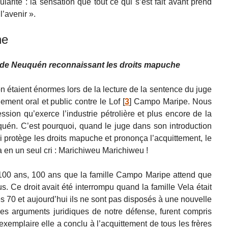
cularité : la sensation que tout ce qui s’est fait avant prend
l’avenir ».
he
e de Neuquén reconnaissant les droits mapuche
ion étaient énormes lors de la lecture de la sentence du juge
ment oral et public contre le Lof
[
3
]
Campo Maripe. Nous
ssion qu’exerce l’industrie pétrolière et plus encore de la
én. C’est pourquoi, quand le juge dans son introduction
i protège les droits mapuche et prononça l’acquittement, le
 en un seul cri : Marichiweu Marichiweu !
100 ans, 100 ans que la famille Campo Maripe attend que
us. Ce droit avait été interrompu quand la famille Vela était
s 70 et aujourd’hui ils ne sont pas disposés à une nouvelle
les arguments juridiques de notre défense, furent compris
exemplaire elle a conclu à l’acquittement de tous les frères