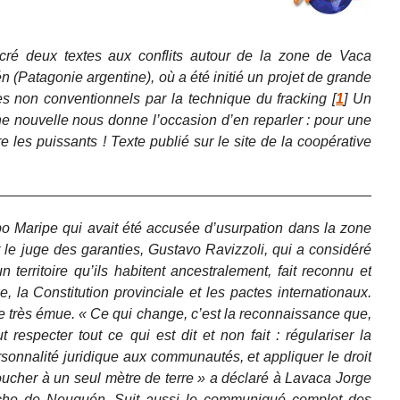
cré deux textes aux conflits autour de la zone de Vaca
 (Patagonie argentine), où a été initié un projet de grande
es non conventionnels par la technique du fracking
[
1
]
Un
e nouvelle nous donne l’occasion d’en reparler : pour une
re les puissants ! Texte publié sur le site de la coopérative
aripe qui avait été accusée d’usurpation dans la zone
 le juge des garanties, Gustavo Ravizzoli, qui a considéré
n territoire qu’ils habitent ancestralement, fait reconnu et
e, la Constitution provinciale et les pactes internationaux.
le très émue. « Ce qui change, c’est la reconnaissance que,
ut respecter tout ce qui est dit et non fait : régulariser la
ersonnalité juridique aux communautés, et appliquer le droit
toucher à un seul mètre de terre » a déclaré à Lavaca Jorge
che de Neuquén. Suit aussi le communiqué complet des