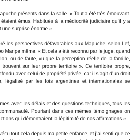
apuche présents dans la salle. « Tout a été très émouvant.
étaient émus. Habitués à la médiocrité judiciaire qu’il y a
nt une surprise énorme ».
bré les perspectives défavorables aux Mapuche, selon Lef,
po Maripe même. « Et cela a été reconnu par le juge, quand
ation, ou de faute, vu que la perception réelle de la famille,
 trouvent sur leur propre territoire ». Ce territoire propre,
ondu avec celui de propriété privée, car il s’agit d’un droit
, légalisé par les lois argentines et internationales se
mes avec les délais et des questions techniques, tous les
a communauté. Pourtant dans ces mêmes témoignages on
tions qui démontraient la légitimité de nos affirmations ».
vécu tout cela depuis ma petite enfance, et j’ai senti que ce