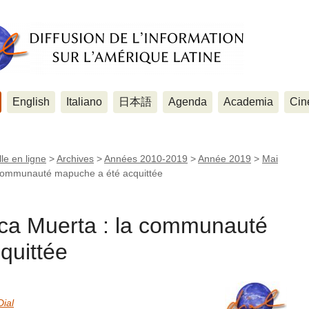
English
Italiano
日本語
Agenda
Academia
Cin
le en ligne
>
Archives
>
Années 2010-2019
>
Année 2019
>
Mai
communauté mapuche a été acquittée
a Muerta : la communauté
quittée
Dial