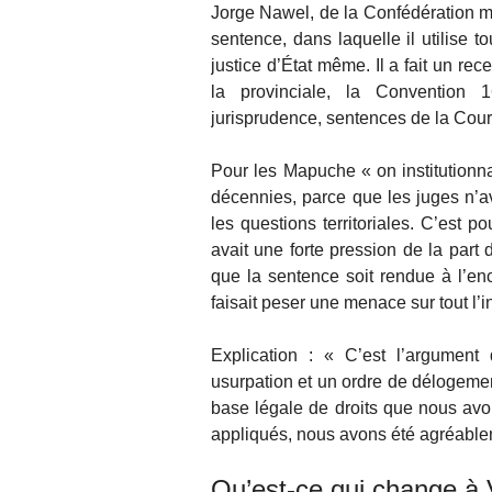
Jorge Nawel, de la Confédération m
sentence, dans laquelle il utilise t
justice d’État même. Il a fait un re
la provinciale, la Convention 16
jurisprudence, sentences de la Cour
Pour les Mapuche « on institutionna
décennies, parce que les juges n’av
les questions territoriales. C’est 
avait une forte pression de la part
que la sentence soit rendue à l’en
faisait peser une menace sur tout l
Explication : « C’est l’argument 
usurpation et un ordre de délogeme
base légale de droits que nous av
appliqués, nous avons été agréablem
Qu’est-ce qui change à