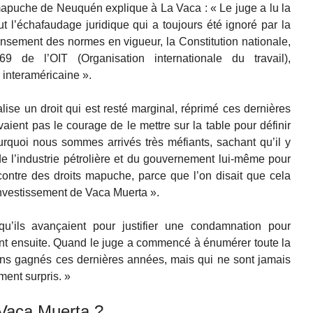
apuche de Neuquén explique à La Vaca : « Le juge a lu la
out l’échafaudage juridique qui a toujours été ignoré par la
censement des normes en vigueur, la Constitution nationale,
9 de l’OIT (Organisation internationale du travail),
 interaméricaine ».
lise un droit qui est resté marginal, réprimé ces dernières
aient pas le courage de le mettre sur la table pour définir
pourquoi nous sommes arrivés très méfiants, sachant qu’il y
 de l’industrie pétrolière et du gouvernement lui-même pour
contre des droits mapuche, parce que l’on disait que cela
’investissement de Vaca Muerta ».
qu’ils avançaient pour justifier une condamnation pour
nt ensuite. Quand le juge a commencé à énumérer toute la
ons gagnés ces dernières années, mais qui ne sont jamais
ent surpris. »
 Vaca Muerta ?