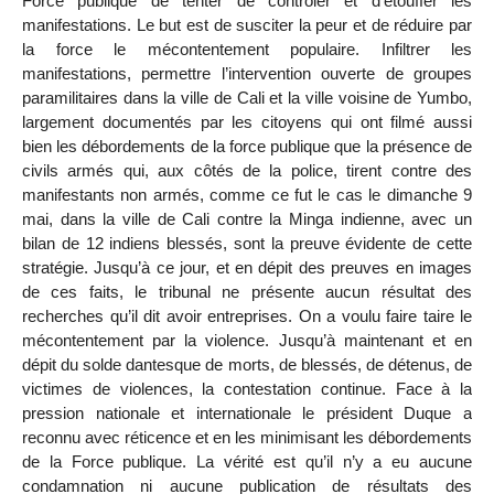
Force publique de tenter de contrôler et d’étouffer les
manifestations. Le but est de susciter la peur et de réduire par
la force le mécontentement populaire. Infiltrer les
manifestations, permettre l’intervention ouverte de groupes
paramilitaires dans la ville de Cali et la ville voisine de Yumbo,
largement documentés par les citoyens qui ont filmé aussi
bien les débordements de la force publique que la présence de
civils armés qui, aux côtés de la police, tirent contre des
manifestants non armés, comme ce fut le cas le dimanche 9
mai, dans la ville de Cali contre la Minga indienne, avec un
bilan de 12 indiens blessés, sont la preuve évidente de cette
stratégie. Jusqu’à ce jour, et en dépit des preuves en images
de ces faits, le tribunal ne présente aucun résultat des
recherches qu’il dit avoir entreprises. On a voulu faire taire le
mécontentement par la violence. Jusqu’à maintenant et en
dépit du solde dantesque de morts, de blessés, de détenus, de
victimes de violences, la contestation continue. Face à la
pression nationale et internationale le président Duque a
reconnu avec réticence et en les minimisant les débordements
de la Force publique. La vérité est qu’il n’y a eu aucune
condamnation ni aucune publication de résultats des