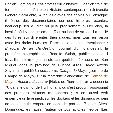
Fabián Dominguez est professeur d’histoire. Il est en train de
terminer une maîtrise en Histoire contemporaine (Université
Général Sarmiento). Avec les élèves des écoles où il enseigne
il réalise des documentaires sur des histoires récentes,
beaucoup liés à Pilar ou plus précisément à Del Viso, la
localité où il vit actuellement. Tout au long de sa vie, il a publié
des livres sur différentes thématiques, mais tous en liaison
avec les droits humains. Parmi eux, on peut mentionner :
Bitácora de un clandestino
[Journal d’un clandestin], la
première biographie de Rodolfo Walsh, publiée quand il
travaillait comme journaliste au quotidien
La hoja
, de San
Miguel [dans la province de Buenos Aires]. Avec Alfredo
Sayus, il a publié
La sombra de Campo de Mayo
[L’ombre de
Campo de Mayo] sur la maternité clandestine de
Campo de
Mayo
;
Apuntes del horror
[Notes de l’horreur], sur la décennie
70 dans le district de Hurlingham, où s’est produit l’assassinat
des premiers militants montoneros ; ils ont aussi écrit
ensemble un livre inédit sur les dockers et les disparus au sein
de cette seule corporation dans le port de Buenos Aires.
Domínguez est aussi l’auteur de
Los aviones negros
[Les