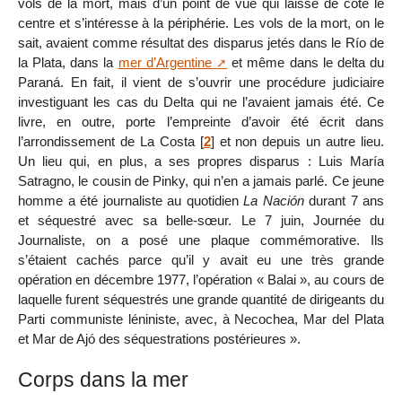
vols de la mort, mais d’un point de vue qui laisse de côté le
centre et s’intéresse à la périphérie. Les vols de la mort, on le
sait, avaient comme résultat des disparus jetés dans le Río de
la Plata, dans la
mer d’Argentine
et même dans le delta du
Paraná. En fait, il vient de s’ouvrir une procédure judiciaire
investiguant les cas du Delta qui ne l’avaient jamais été. Ce
livre, en outre, porte l’empreinte d’avoir été écrit dans
l’arrondissement de La Costa
[
2
]
et non depuis un autre lieu.
Un lieu qui, en plus, a ses propres disparus : Luis María
Satragno, le cousin de Pinky, qui n’en a jamais parlé. Ce jeune
homme a été journaliste au quotidien
La Nación
durant 7 ans
et séquestré avec sa belle-sœur. Le 7 juin, Journée du
Journaliste, on a posé une plaque commémorative. Ils
s’étaient cachés parce qu’il y avait eu une très grande
opération en décembre 1977, l’opération « Balai », au cours de
laquelle furent séquestrés une grande quantité de dirigeants du
Parti communiste léniniste, avec, à Necochea, Mar del Plata
et Mar de Ajó des séquestrations postérieures ».
Corps dans la mer