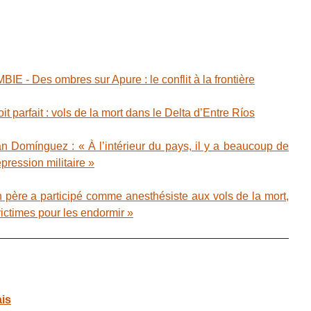
 Des ombres sur Apure : le conflit à la frontière
 parfait : vols de la mort dans le Delta d’Entre Ríos
Domínguez : « À l’intérieur du pays, il y a beaucoup de
épression militaire »
ère a participé comme anesthésiste aux vols de la mort,
victimes pour les endormir »
ais