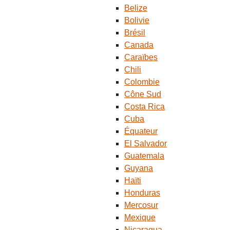
Belize
Bolivie
Brésil
Canada
Caraïbes
Chili
Colombie
Cône Sud
Costa Rica
Cuba
Équateur
El Salvador
Guatemala
Guyana
Haïti
Honduras
Mercosur
Mexique
Nicaragua