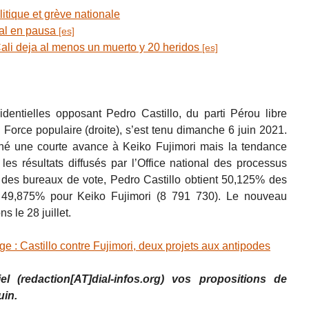
tique et grève nationale
al en pausa
i deja al menos un muerto y 20 heridos
dentielles opposant Pedro Castillo, du parti Pérou libre
i Force populaire (droite), s’est tenu dimanche 6 juin 2021.
nné une courte avance à Keiko Fujimori mais la tendance
les résultats diffusés par l’Office national des processus
 des bureaux de vote, Pedro Castillo obtient 50,125% des
e 49,875% pour Keiko Fujimori (8 791 730). Le nouveau
s le 28 juillet.
e : Castillo contre Fujimori, deux projets aux antipodes
el (redaction[AT]dial-infos.org) vos propositions de
uin.