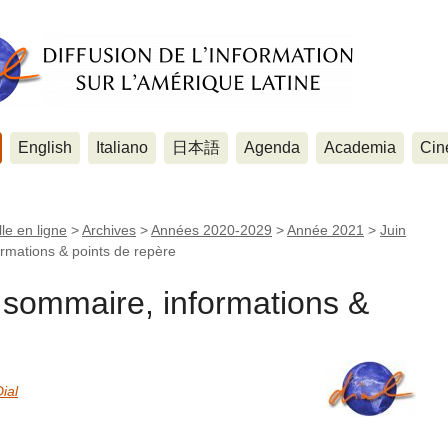
English
Italiano
日本語
Agenda
Academia
Cin
le en ligne
>
Archives
>
Années 2020-2029
>
Année 2021
>
Juin
ormations & points de repère
- sommaire, informations &
ial