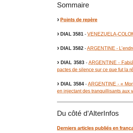
Sommaire
Points de repère
DIAL 3581
-
VENEZUELA-COLOMBIE -
DIAL 3582
-
ARGENTINE - L’endroit
DIAL 3583
-
ARGENTINE - Fabián 
pactes de silence sur ce que fut la r
DIAL 3584
-
ARGENTINE - « Mon p
en injectant des tranquillisants aux 
Du côté d’AlterInfos
Derniers articles publiés en franç