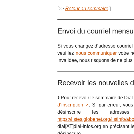
[
>>
Retour au sommaire
.]
Envoi du courriel mens
Si vous changez d’adresse courriel 
veuillez
nous communiquer
votre n
invalidée, nous risquons de ne plus
Recevoir les nouvelles de
Pour recevoir le sommaire de Dial 
d’inscription
. Si par erreur, vo
désinscrire les adres
https://listes.globenet.org/listinfo/a
dial[AT]dial-infos.org en précisant 
désinscrire.