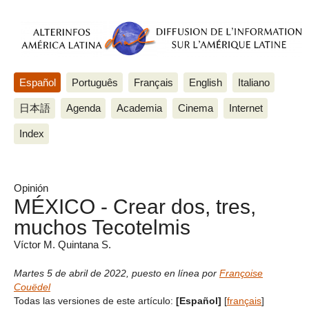
Español
Português
Français
English
Italiano
日本語
Agenda
Academia
Cinema
Internet
Index
Opinión
MÉXICO - Crear dos, tres,
muchos Tecotelmis
Víctor M. Quintana S.
Martes 5 de abril de 2022
,
puesto en línea por
Françoise
Couëdel
Todas las versiones de este artículo:
[Español]
[
français
]