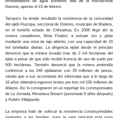
embotelladora de agua Bonafont, filial de la trasnacional
Danone, apenas el 15 de febrero.
Tampoco ha tenido resultado la resistencia de la comunidad
del ejido Huizopa, seccional de Dolores, municipio de Madera,
en el norteño estado de Chihuahua. En 2006 llegó ahí la
minera canadiense, Mine Finders a extraer oro y plata
mediante una mina de tajo abierto, con una capacidad de 20
mil toneladas diarias. La dirigencia ejidal desde el principio
denunció que la minera invadió más de 2 mil hectáreas del
ejido a pesar de que sólo recibió licencia de uso de suelo por
500 hectáreas. También denunció que la minera pretendía
conformar a los 248 ejidatarios con 39 millones de pesos,
siendo que a sus accionistas les informaba que a lo largo de
16 años obtendría ingresos brutos por tres mil 100 millones de
dólares. Así lo consignaron en un reportaje los corresponsales
de La Jornada, Miroslava Breach (asesinada 9 años después)
y Rubén Villalpando.
La empresa trató de sofocar la resistencia construyéndoles
viviendas a las familias, pues la veta principal está justo