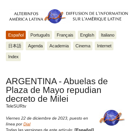
Español
Português
Français
English
Italiano
日本語
Agenda
Academia
Cinema
Internet
Index
ARGENTINA - Abuelas de
Plaza de Mayo repudian
decreto de Milei
TeleSURtv
Viernes 22 de diciembre de 2023
,
puesto en
línea por
Dial
Todas las versiones de este artículo:
[Español]