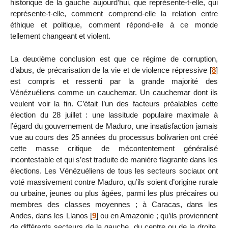
historique de la gauche aujourd’hui, que représente-t-elle, qui
représente-t-elle, comment comprend-elle la relation entre
éthique et politique, comment répond-elle à ce monde
tellement changeant et violent.
La deuxième conclusion est que ce régime de corruption,
d’abus, de précarisation de la vie et de violence répressive
[
8
]
est compris et ressenti par la grande majorité des
Vénézuéliens comme un cauchemar. Un cauchemar dont ils
veulent voir la fin. C’était l’un des facteurs préalables cette
élection du 28 juillet : une lassitude populaire maximale à
l’égard du gouvernement de Maduro, une insatisfaction jamais
vue au cours des 25 années du processus bolivarien ont créé
cette masse critique de mécontentement généralisé
incontestable et qui s’est traduite de manière flagrante dans les
élections. Les Vénézuéliens de tous les secteurs sociaux ont
voté massivement contre Maduro, qu’ils soient d’origine rurale
ou urbaine, jeunes ou plus âgées, parmi les plus précaires ou
membres des classes moyennes ; à Caracas, dans les
Andes, dans les Llanos
[
9
]
ou en Amazonie ; qu’ils proviennent
de différents secteurs de la gauche, du centre ou de la droite,