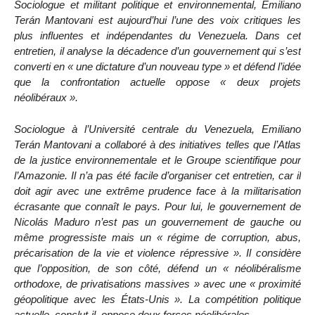
Sociologue et militant politique et environnemental, Emiliano
Terán Mantovani est aujourd’hui l’une des voix critiques les
plus influentes et indépendantes du Venezuela. Dans cet
entretien, il analyse la décadence d’un gouvernement qui s’est
converti en « une dictature d’un nouveau type » et défend l’idée
que la confrontation actuelle oppose « deux projets
néolibéraux ».
Sociologue à l’Université centrale du Venezuela, Emiliano
Terán Mantovani a collaboré à des initiatives telles que l’Atlas
de la justice environnementale et le Groupe scientifique pour
l’Amazonie. Il n’a pas été facile d’organiser cet entretien, car il
doit agir avec une extrême prudence face à la militarisation
écrasante que connaît le pays. Pour lui, le gouvernement de
Nicolás Maduro n’est pas un gouvernement de gauche ou
même progressiste mais un « régime de corruption, abus,
précarisation de la vie et violence répressive ». Il considère
que l’opposition, de son côté, défend un « néolibéralisme
orthodoxe, de privatisations massives » avec une « proximité
géopolitique avec les États-Unis ». La compétition politique
actuelle, conclut-il, oppose deux forces néolibérales.