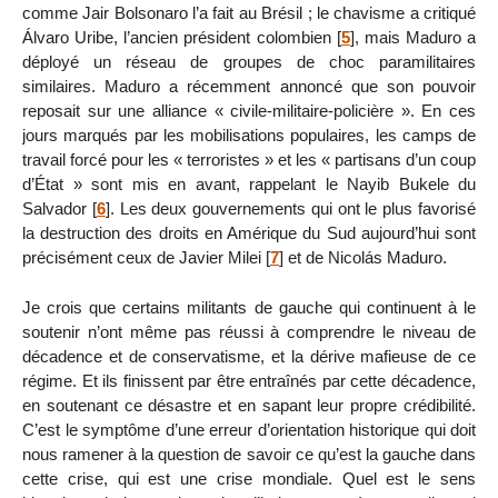
comme Jair Bolsonaro l’a fait au Brésil ; le chavisme a critiqué
Álvaro Uribe, l’ancien président colombien
[
5
]
, mais Maduro a
déployé un réseau de groupes de choc paramilitaires
similaires. Maduro a récemment annoncé que son pouvoir
reposait sur une alliance « civile-militaire-policière ». En ces
jours marqués par les mobilisations populaires, les camps de
travail forcé pour les « terroristes » et les « partisans d’un coup
d’État » sont mis en avant, rappelant le Nayib Bukele du
Salvador
[
6
]
. Les deux gouvernements qui ont le plus favorisé
la destruction des droits en Amérique du Sud aujourd’hui sont
précisément ceux de Javier Milei
[
7
]
et de Nicolás Maduro.
Je crois que certains militants de gauche qui continuent à le
soutenir n’ont même pas réussi à comprendre le niveau de
décadence et de conservatisme, et la dérive mafieuse de ce
régime. Et ils finissent par être entraînés par cette décadence,
en soutenant ce désastre et en sapant leur propre crédibilité.
C’est le symptôme d’une erreur d’orientation historique qui doit
nous ramener à la question de savoir ce qu’est la gauche dans
cette crise, qui est une crise mondiale. Quel est le sens