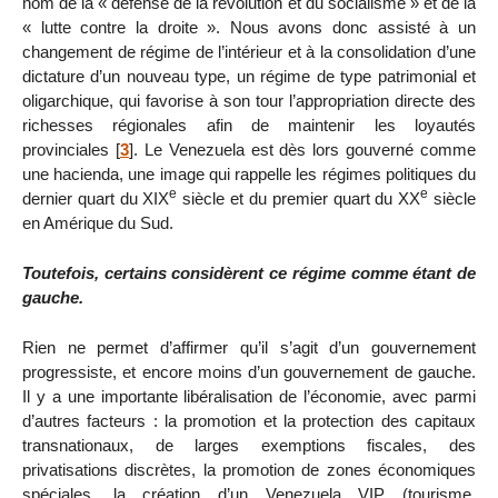
nom de la « défense de la révolution et du socialisme » et de la
« lutte contre la droite ». Nous avons donc assisté à un
changement de régime de l’intérieur et à la consolidation d’une
dictature d’un nouveau type, un régime de type patrimonial et
oligarchique, qui favorise à son tour l’appropriation directe des
richesses régionales afin de maintenir les loyautés
provinciales
[
3
]
. Le Venezuela est dès lors gouverné comme
une hacienda, une image qui rappelle les régimes politiques du
e
e
dernier quart du XIX
siècle et du premier quart du XX
siècle
en Amérique du Sud.
Toutefois, certains considèrent ce régime comme étant de
gauche.
Rien ne permet d’affirmer qu’il s’agit d’un gouvernement
progressiste, et encore moins d’un gouvernement de gauche.
Il y a une importante libéralisation de l’économie, avec parmi
d’autres facteurs : la promotion et la protection des capitaux
transnationaux, de larges exemptions fiscales, des
privatisations discrètes, la promotion de zones économiques
spéciales, la création d’un Venezuela VIP (tourisme,