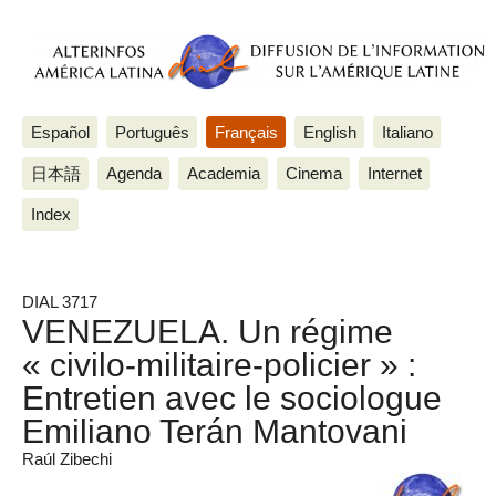
Español
Português
Français
English
Italiano
日本語
Agenda
Academia
Cinema
Internet
Index
DIAL 3717
VENEZUELA. Un régime
« civilo-militaire-policier » :
Entretien avec le sociologue
Emiliano Terán Mantovani
Raúl Zibechi