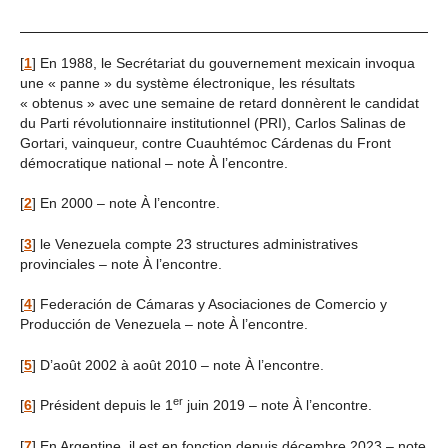
[
1
]
En 1988, le Secrétariat du gouvernement mexicain invoqua
une « panne » du système électronique, les résultats
« obtenus » avec une semaine de retard donnèrent le candidat
du Parti révolutionnaire institutionnel (PRI), Carlos Salinas de
Gortari, vainqueur, contre Cuauhtémoc Cárdenas du Front
démocratique national – note À l’encontre.
[
2
]
En 2000 – note À l’encontre.
[
3
]
le Venezuela compte 23 structures administratives
provinciales – note À l’encontre.
[
4
]
Federación de Cámaras y Asociaciones de Comercio y
Producción de Venezuela – note À l’encontre.
[
5
]
D’août 2002 à août 2010 – note À l’encontre.
er
[
6
]
Président depuis le 1
juin 2019 – note À l’encontre.
[
7
]
En Argentine, il est en fonction depuis décembre 2023 – note