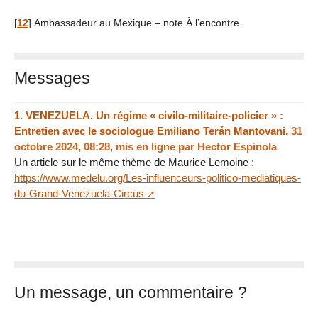
[
12
]
Ambassadeur au Mexique – note À l’encontre.
Messages
1.
VENEZUELA. Un régime « civilo-militaire-policier » :
Entretien avec le sociologue Emiliano Terán Mantovani,
31
octobre 2024, 08:28
,
mis en ligne par
Hector Espinola
Un article sur le même thème de Maurice Lemoine :
https://www.medelu.org/Les-influenceurs-politico-mediatiques-
du-Grand-Venezuela-Circus
Un message, un commentaire ?