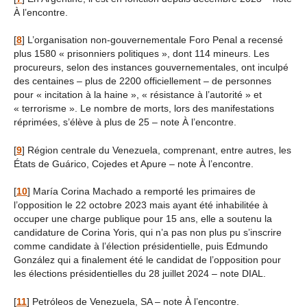
À l’encontre.
[
8
]
L’organisation non-gouvernementale Foro Penal a recensé
plus 1580 « prisonniers politiques », dont 114 mineurs. Les
procureurs, selon des instances gouvernementales, ont inculpé
des centaines – plus de 2200 officiellement – de personnes
pour « incitation à la haine », « résistance à l’autorité » et
« terrorisme ». Le nombre de morts, lors des manifestations
réprimées, s’élève à plus de 25 – note À l’encontre.
[
9
]
Région centrale du Venezuela, comprenant, entre autres, les
États de Guárico, Cojedes et Apure – note À l’encontre.
[
10
]
María Corina Machado a remporté les primaires de
l’opposition le 22 octobre 2023 mais ayant été inhabilitée à
occuper une charge publique pour 15 ans, elle a soutenu la
candidature de Corina Yoris, qui n’a pas non plus pu s’inscrire
comme candidate à l’élection présidentielle, puis Edmundo
González qui a finalement été le candidat de l’opposition pour
les élections présidentielles du 28 juillet 2024 – note DIAL.
[
11
]
Petróleos de Venezuela, SA – note À l’encontre.