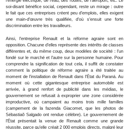
l’énergie électrique, de l’eau, des routes, de l’aéroport, etc. Le
soi-disant bénéfice social, cependant, reste un mirage : outre
le fait que ces entreprises créent peu d’emplois, elles exigent
une main-d’œuvre très qualifiée, d’où s’ensuit une forte
discrimination entre les travailleurs.
Ainsi, l’entreprise Renault et la réforme agraire sont en
opposition. Chacune d’elles représente des intérêts de classes
différentes et, du même coup, deux modèles de société : l’un
fondé sur le marché et l’autre sur la personne humaine. Pour
comprendre la signification de tout cela, il suffit de constater
comment la politique de réforme agraire a été traitée au
moment de l’installation de Renault dans l’État du Paraná. Au
moment où cette gigantesque entreprise automobile est
arrivée, à grand renfort de publicité dans les médias, le
gouvernement se refusait à exproprier une zone considérée
improductive, où campaient au moins trois mille familles
(campement de la fazenda Giacomet, que les photos de
Sébastiaõ Salgado ont rendue célèbre). Le gouvernement de
l’État présentait la venue de Renault comme une grande
réussite, parce qu’elle créait 2 000 emplois directs, malgré leur