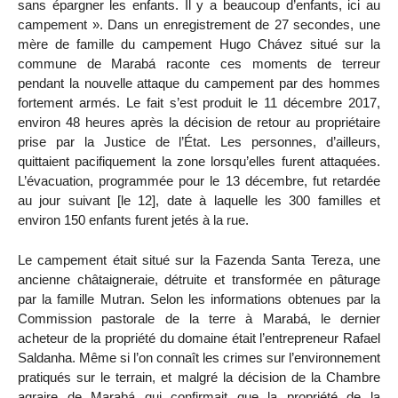
sans épargner les enfants. Il y a beaucoup d’enfants, ici au
campement ». Dans un enregistrement de 27 secondes, une
mère de famille du campement Hugo Chávez situé sur la
commune de Marabá raconte ces moments de terreur
pendant la nouvelle attaque du campement par des hommes
fortement armés. Le fait s’est produit le 11 décembre 2017,
environ 48 heures après la décision de retour au propriétaire
prise par la Justice de l’État. Les personnes, d’ailleurs,
quittaient pacifiquement la zone lorsqu’elles furent attaquées.
L’évacuation, programmée pour le 13 décembre, fut retardée
au jour suivant [le 12], date à laquelle les 300 familles et
environ 150 enfants furent jetés à la rue.
Le campement était situé sur la Fazenda Santa Tereza, une
ancienne châtaigneraie, détruite et transformée en pâturage
par la famille Mutran. Selon les informations obtenues par la
Commission pastorale de la terre à Marabá, le dernier
acheteur de la propriété du domaine était l’entrepreneur Rafael
Saldanha. Même si l’on connaît les crimes sur l’environnement
pratiqués sur le terrain, et malgré la décision de la Chambre
agraire de Marabá qui confirmait que la propriété de la