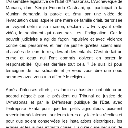
l’Assemblée législative de l’État d’Amazonas. L’Archevêque de
Manaus, dom Sérgio Eduardo Castriani, qui participait à la
réunion demanda la parole et, ému par une vidéo de
l’évacuation dans laquelle une mère de famille criait, terrorisée
en voyant détruire sa maison, déclara : « En voyant cette
vidéo, le sentiment qui nous saisit est l’indignation. Car le
pouvoir judiciaire a agi de façon impulsive et avec violence
contre ces personnes et rien ne justifie qu’elles soient ainsi
chassées de leurs terres, devant des enfants. C’est de fait un
crime et ceux qui l’ont commis doivent en porter la
responsabilité. Qui est derrière tout cela ? Je suis ici pour
témoigner de ma solidarité et je veux vous dire que nous
sommes avec vous », a affirmé le religieux.
Après d’intenses efforts, les familles chassées ont obtenu un
accord négocié par le président du Tribunal de justice de
l’Amazonas et par le Défenseur publique de l’État, avec
l’entreprise Exata pour que les petits agriculteurs puissent
revenir immédiatement sur leurs terres et y faire les récoltes et
pour que soient conservées les installations électriques, les
églises et les autres infrastructures, vu qu’aucune décision de