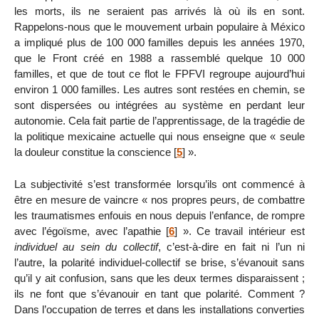
les morts, ils ne seraient pas arrivés là où ils en sont.
Rappelons-nous que le mouvement urbain populaire à México
a impliqué plus de 100 000 familles depuis les années 1970,
que le Front créé en 1988 a rassemblé quelque 10 000
familles, et que de tout ce flot le FPFVI regroupe aujourd’hui
environ 1 000 familles. Les autres sont restées en chemin, se
sont dispersées ou intégrées au système en perdant leur
autonomie. Cela fait partie de l’apprentissage, de la tragédie de
la politique mexicaine actuelle qui nous enseigne que « seule
la douleur constitue la conscience
[
5
]
».
La subjectivité s’est transformée lorsqu’ils ont commencé à
être en mesure de vaincre « nos propres peurs, de combattre
les traumatismes enfouis en nous depuis l’enfance, de rompre
avec l’égoïsme, avec l’apathie
[
6
]
». Ce travail intérieur est
individuel au sein du collectif
, c’est-à-dire en fait ni l’un ni
l’autre, la polarité individuel-collectif se brise, s’évanouit sans
qu’il y ait confusion, sans que les deux termes disparaissent ;
ils ne font que s’évanouir en tant que polarité. Comment ?
Dans l’occupation de terres et dans les installations converties