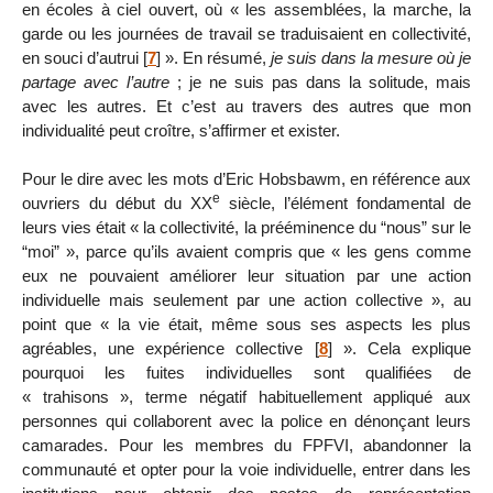
en écoles à ciel ouvert, où « les assemblées, la marche, la
garde ou les journées de travail se traduisaient en collectivité,
en souci d’autrui
[
7
]
». En résumé,
je suis dans la mesure où je
partage avec l’autre
; je ne suis pas dans la solitude, mais
avec les autres. Et c’est au travers des autres que mon
individualité peut croître, s’affirmer et exister.
Pour le dire avec les mots d’Eric Hobsbawm, en référence aux
e
ouvriers du début du XX
siècle, l’élément fondamental de
leurs vies était « la collectivité, la prééminence du “nous” sur le
“moi” », parce qu’ils avaient compris que « les gens comme
eux ne pouvaient améliorer leur situation par une action
individuelle mais seulement par une action collective », au
point que « la vie était, même sous ses aspects les plus
agréables, une expérience collective
[
8
]
». Cela explique
pourquoi les fuites individuelles sont qualifiées de
« trahisons », terme négatif habituellement appliqué aux
personnes qui collaborent avec la police en dénonçant leurs
camarades. Pour les membres du FPFVI, abandonner la
communauté et opter pour la voie individuelle, entrer dans les