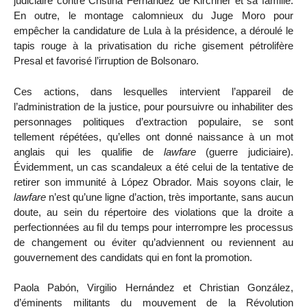
judiciaire contre Cristina Fernandez de Kirchner et sa famille.
En outre, le montage calomnieux du Juge Moro pour
empêcher la candidature de Lula à la présidence, a déroulé le
tapis rouge à la privatisation du riche gisement pétrolifère
Presal et favorisé l’irruption de Bolsonaro.
Ces actions, dans lesquelles intervient l’appareil de
l’administration de la justice, pour poursuivre ou inhabiliter des
personnages politiques d’extraction populaire, se sont
tellement répétées, qu’elles ont donné naissance à un mot
anglais qui les qualifie de
lawfare
(guerre judiciaire).
Évidemment, un cas scandaleux a été celui de la tentative de
retirer son immunité à López Obrador. Mais soyons clair, le
lawfare
n’est qu’une ligne d’action, très importante, sans aucun
doute, au sein du répertoire des violations que la droite a
perfectionnées au fil du temps pour interrompre les processus
de changement ou éviter qu’adviennent ou reviennent au
gouvernement des candidats qui en font la promotion.
Paola Pabón, Virgilio Hernández et Christian González,
d’éminents militants du mouvement de la Révolution