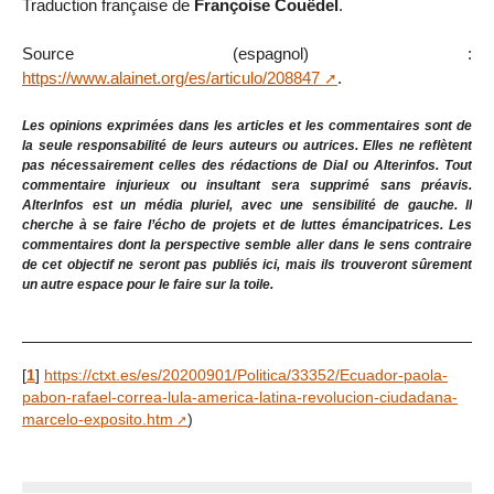
Traduction française de
Françoise Couëdel
.
Source (espagnol) :
https://www.alainet.org/es/articulo/208847
.
Les opinions exprimées dans les articles et les commentaires sont de
la seule responsabilité de leurs auteurs ou autrices. Elles ne reflètent
pas nécessairement celles des rédactions de Dial ou Alterinfos. Tout
commentaire injurieux ou insultant sera supprimé sans préavis.
AlterInfos est un média pluriel, avec une sensibilité de gauche. Il
cherche à se faire l’écho de projets et de luttes émancipatrices. Les
commentaires dont la perspective semble aller dans le sens contraire
de cet objectif ne seront pas publiés ici, mais ils trouveront sûrement
un autre espace pour le faire sur la toile.
[
1
]
https://ctxt.es/es/20200901/Politica/33352/Ecuador-paola-
pabon-rafael-correa-lula-america-latina-revolucion-ciudadana-
marcelo-exposito.htm
)