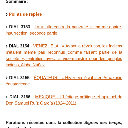
Sommaire :
Points de repère
DIAL 3153
-
La « lutte contre la pauvreté » comme contre-
insurrection, seconde partie
DIAL 3154
-
VENEZUELA - « Avant la révolution, les Indiens
n’étaient même pas reconnus comme faisant partie de la
société », entretien avec la vice-ministre pour les peuples
indiens, Aloha Núñez
DIAL 3155
-
ÉQUATEUR - « Hiver ecclésial » en Amazonie
équatorienne
DIAL 3156
-
MEXIQUE - L’héritage politique et spirituel de
Don Samuel Ruíz García (1924-2011)
Parutions récentes dans la collection
Signes des temps
,