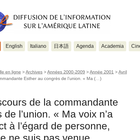
English
Italiano
日本語
Agenda
Academia
Cin
le en ligne
>
Archives
>
Années 2000-2009
>
Année 2001
>
Avril
mmandante Esther au congrès de l’union. « Ma (…)
scours de la commandante
 de l’union. « Ma voix n’a
t à l’égard de personne,
je ne suis pas venue