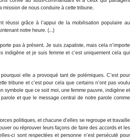
ons confié au sous-commandant et à ceux qui partagent
la mission de nous conduire à cette tribune.
nt réussi grâce à l’appui de la mobilisation populaire au
tenant notre heure. (...)
orte pas à présent. Je suis zapatiste, mais cela n’importe
s indigène et je suis femme et c’est uniquement cela qui
t pourquoi elle a provoqué tant de polémiques. C’est pour
tte tribune et c’est pour cela que certains n’ont pas voulu
 un symbole que ce soit moi, une femme pauvre, indigène et
a parole et que le message central de notre parole comme
rces politiques, et chacune d’elles se regroupe et travaille
uver ou réprouver leurs façons de faire des accords et les
elles-ci sont respectées et personne n’est persécuté pour