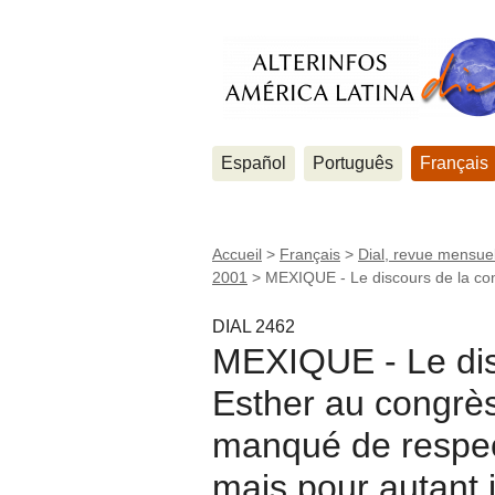
Español
Português
Français
Accueil
>
Français
>
Dial, revue mensuel
2001
>
MEXIQUE - Le discours de la co
DIAL 2462
MEXIQUE - Le di
Esther au congrès
manqué de respec
mais pour autant 