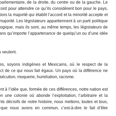
 parlementaire, de la droite, du centre ou de la gauche. Le
rd pour atteindre ce qu’ils considèrent bon pour le pays.
ors la majorité qui établit l’accord et la minorité accepte et
 majorité. Les législateurs appartiennent à un parti politique
ologique, mais ils sont, au même temps, les législateurs de
sans qu’importe l’appartenance de quelqu’un ou d’une idée
s veulent.
s, soyons indigènes et Mexicains, où le respect de la
pect de ce qui nous fait égaux. Un pays où la différence ne
rsécution, moquerie, humiliation, racisme.
t à l’idée que, formée de ces différences, notre nation est
 une colonie où abonde l’exploitation, l’arbitraire et la
 décisifs de notre histoire, nous mettons, toutes et tous,
que nous avons en commun, c’est-à-dire le fait d’être