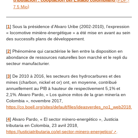
(
PDF
-
)
7.5 Mio
[
1
]
Sous la présidence d’Alvaro Uribe (2002-2010), l’expression
« locomotive minière-énergétique » a été mise en avant au sein
des successifs plans de développement.
[
2
]
Phénomène qui caractérise le lien entre la disposition en
abondance de ressources naturelles bon marché et le repli du
secteur manufacturier.
[
3
]
De 2010 à 2016, les secteurs des hydrocarbures et des
mines (charbon, nickel et or) ont, en moyenne, contribué
annuellement au PIB à hauteur de respectivement 5,1% et
2,1%. Alvaro Pardo, « Los quince mitos de la gran minería en
Colombia », novembre 2017,
https://co.boell.org/sites/default/files/ideasverdes_no1_web2018.pd
[
4
]
Alvaro Pardo, « El sector minero-energético », Justicia
tributaria en Colombia, 23 avril 2018,
https://justiciatributaria.co/el-sector-minero-energetico/
.