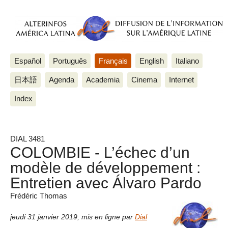
Español
Português
Français
English
Italiano
日本語
Agenda
Academia
Cinema
Internet
Index
DIAL 3481
COLOMBIE - L’échec d’un
modèle de développement :
Entretien avec Álvaro Pardo
Frédéric Thomas
jeudi 31 janvier 2019
,
mis en ligne par
Dial