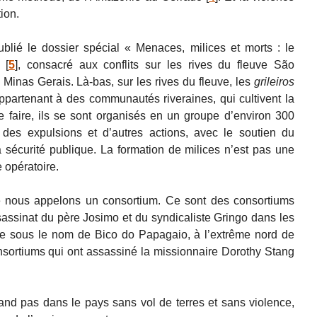
ion.
blié le dossier spécial « Menaces, milices et morts : le
[
5
]
, consacré aux conflits sur les rives du fleuve São
 Minas Gerais. Là-bas, sur les rives du fleuve, les
grileiros
appartenant à des communautés riveraines, qui cultivent la
e faire, ils se sont organisés en un groupe d’environ 300
des expulsions et d’autres actions, avec le soutien du
la sécurité publique. La formation de milices n’est pas une
 opératoire.
e nous appelons un consortium. Ce sont des consortiums
ssassinat du père Josimo et du syndicaliste Gringo dans les
e sous le nom de Bico do Papagaio, à l’extrême nord de
onsortiums qui ont assassiné la missionnaire Dorothy Stang
and pas dans le pays sans vol de terres et sans violence,