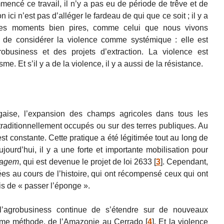
ncé ce travail, il n’y a pas eu de période de trêve et de
ici n’est pas d’alléger le fardeau de qui que ce soit ; il y a
es moments bien pires, comme celui que nous vivons
re de considérer la violence comme systémique : elle est
obusiness et des projets d’extraction. La violence est
e. Et s’il y a de la violence, il y a aussi de la résistance.
ugaise, l’expansion des champs agricoles dans tous les
 traditionnellement occupés ou sur des terres publiques. Au
st constante. Cette pratique a été légitimée tout au long de
Aujourd’hui, il y a une forte et importante mobilisation pour
lagem
, qui est devenue le projet de loi 2633
[
3
]
. Cependant,
es au cours de l’histoire, qui ont récompensé ceux qui ont
mis de « passer l’éponge ».
’agrobusiness continue de s’étendre sur de nouveaux
comme méthode, de l’Amazonie au Cerrado
[
4
]
. Et la violence