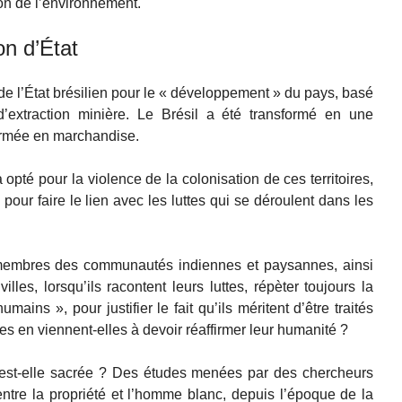
on de l’environnement.
n d’État
n de l’État brésilien pour le « développement » du pays, basé
 d’extraction minière. Le Brésil a été transformé en une
formée en marchandise.
a opté pour la violence de la colonisation de ces territoires,
 pour faire le lien avec les luttes qui se déroulent dans les
es membres des communautés indiennes et paysannes, ainsi
es, lorsqu’ils racontent leurs luttes, répèter toujours la
ns », pour justifier le fait qu’ils méritent d’être traités
 en viennent-elles à devoir réaffirmer leur humanité ?
té est-elle sacrée ? Des études menées par des chercheurs
 entre la propriété et l’homme blanc, depuis l’époque de la