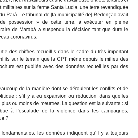
et militaires sur la ferme Santa Lucia, une terre revendiquée
 du Pará. Le tribunal de [la municipalité de] Redenção avait
 de possession » de cette terre, à exécuter en pleine
graire de Marabá a suspendu la décision tant que dure le
veau coronavirus.
ie des chiffres recueillis dans le cadre du très important
nflits sur le terrain que la CPT mène depuis le milieu des
chure est publiée avec des données recueillies par des
aucoup de la manière dont se déroulent les conflits et de
olitique : s’il y a eu expansion ou réduction, dans quelles
u plus ou moins de meurtres. La question est la suivante : si
ibue à l’escalade de la violence dans les campagnes,
ue ?
 fondamentales, les données indiquent qu’il y a toujours