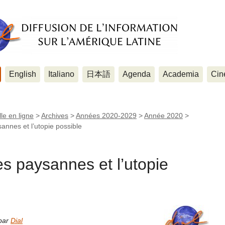
English
Italiano
日本語
Agenda
Academia
Cin
le en ligne
>
Archives
>
Années 2020-2029
>
Année 2020
>
annes et l’utopie possible
es paysannes et l’utopie
 par
Dial