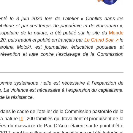
enté le 8 juin 2020 lors de l’atelier « Conflits dans les
bitude et par ces temps de pandémie et de Bolsonaro »,
pulaire de la nature, a été publié sur le site du
Monde
2020, puis traduit et publié en français par
Le Grand Soir
le
olina Motoki, est journaliste, éducatrice populaire et
évention et lutte contre l’esclavage de la Commission
comme systémique : elle est nécessaire à l’expansion de
rs. La violence est nécessaire à l’expansion du capitalisme.
 de la résistance.
 dans le cadre de l’atelier de la Commission pastorale de la
la nature
[
1
]
, 200 familles qui travaillent et produisent de la
tées du massacre de Pau D’Arco étaient sur le point d’être
17, neuf travailleurs et une travailleuse ont été torturés et