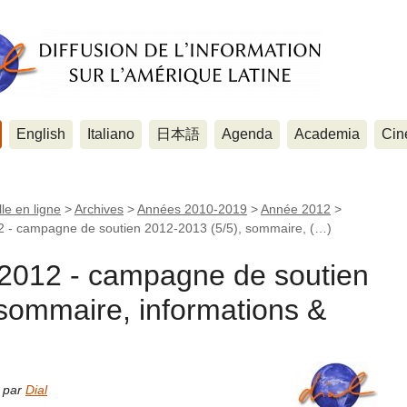
English
Italiano
日本語
Agenda
Academia
Cin
le en ligne
>
Archives
>
Années 2010-2019
>
Année 2012
>
 - campagne de soutien 2012-2013 (5/5), sommaire, (…)
2012 - campagne de soutien
sommaire, informations &
e par
Dial