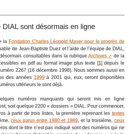
 DIAL sont désormais en ligne
e la
Fondation Charles Léopold Mayer pour le progrès de
quable de Jean-Baptiste Duez et l’aide de l’équipe de DIAL,
désormais consultables dans la rubrique
Archives
de la
cessibles en pdf au format image plus texte
[
1
]
depuis le
u numéro 2267 (16 décembre 1998). Nous sommes aussi en
éros des années
1999
à 2001 qui, eux, seront disponibles
uméros ultérieurs le sont déjà.
quelques numéros manquants qui seront mis en ligne
 est, soit quelque 2200 « dossiers » DIAL. Pour commencer,
s à partir de trois listes, la première reprenant les
textes
ième,
ceux parus entre 1980 et 1989
, et la troisième,
ceux
ros dont le titre n’est pas indiqué sont des numéros qui ne