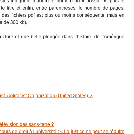
istes indiquent d’abord le numéro du « dossier », puis le
le titre et enfin, entre parenthèses, le nombre de pages.
e des fichiers pdf est plus ou moins conséquente, mais en
ur de 300 kb).
cture et une belle plongée dans l’histoire de l’Amérique
nist, Antiracist Organization (United States)
lévision des sans-terre ?
ours de droit à l’université : « La justice ne peut se réduire