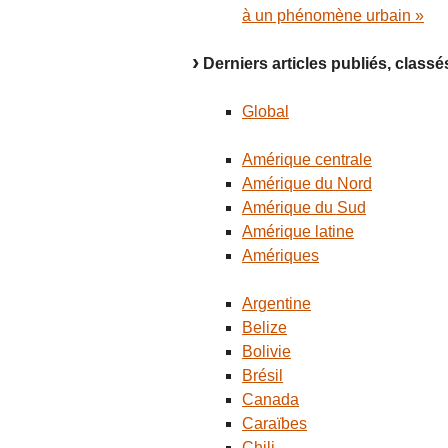
à un phénomène urbain »
Derniers articles publiés, class
Global
Amérique centrale
Amérique du Nord
Amérique du Sud
Amérique latine
Amériques
Argentine
Belize
Bolivie
Brésil
Canada
Caraïbes
Chili