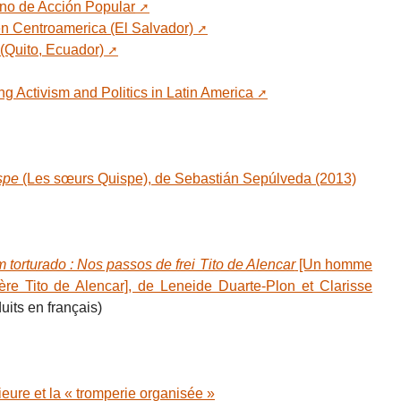
no de Acción Popular
n Centroamerica (El Salvador)
Quito, Ecuador)
 Activism and Politics in Latin America
spe
(Les sœurs Quispe), de Sebastián Sepúlveda (2013)
orturado : Nos passos de frei Tito de Alencar
[Un homme
frère Tito de Alencar], de Leneide Duarte-Plon et Clarisse
duits en français)
ure et la « tromperie organisée »