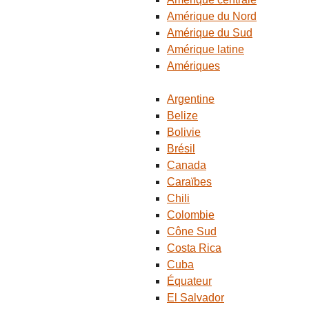
Amérique du Nord
Amérique du Sud
Amérique latine
Amériques
Argentine
Belize
Bolivie
Brésil
Canada
Caraïbes
Chili
Colombie
Cône Sud
Costa Rica
Cuba
Équateur
El Salvador