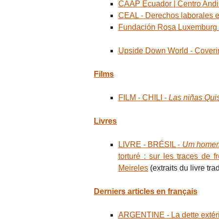
CAAP Ecuador | Centro Andi
CEAL - Derechos laborales e
Fundación Rosa Luxemburg (
Upside Down World - Covering
Films
FILM - CHILI -
Las niñas Qui
Livres
LIVRE - BRÉSIL -
Um homem t
torturé : sur les traces de 
Meireles
(extraits du livre tra
Derniers articles en français
ARGENTINE - La dette extérie