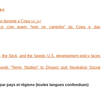
ão durante a Copa
ce com quem “vive no caminho” da Copa e das
the Stick, and the Seeds: U.S. development policy faces
s “Terror Studies” to Dissect and Neutralize Social
s par pays et régions (toutes langues confondues)