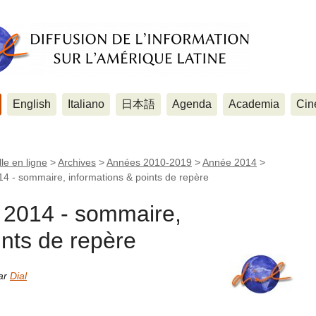
English
Italiano
日本語
Agenda
Academia
Cin
le en ligne
>
Archives
>
Années 2010-2019
>
Année 2014
>
4 - sommaire, informations & points de repère
 2014 - sommaire,
ints de repère
par
Dial