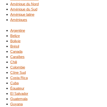
Amérique du Nord
Amérique du Sud
Amérique latine
Amériques
Argentine
Belize
Bolivie
Brésil
Canada
Caraïbes
Chili
Colombie
Cône Sud
Costa Rica
Cuba
Équateur
El Salvador
Guatemala
Guyana