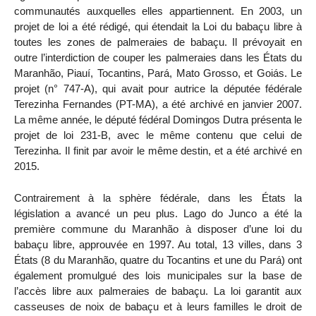
communautés auxquelles elles appartiennent. En 2003, un
projet de loi a été rédigé, qui étendait la Loi du babaçu libre à
toutes les zones de palmeraies de babaçu. Il prévoyait en
outre l’interdiction de couper les palmeraies dans les États du
Maranhão, Piauí, Tocantins, Pará, Mato Grosso, et Goiás. Le
projet (n° 747-A), qui avait pour autrice la députée fédérale
Terezinha Fernandes (PT-MA), a été archivé en janvier 2007.
La même année, le député fédéral Domingos Dutra présenta le
projet de loi 231-B, avec le même contenu que celui de
Terezinha. Il finit par avoir le même destin, et a été archivé en
2015.
Contrairement à la sphère fédérale, dans les États la
législation a avancé un peu plus. Lago do Junco a été la
première commune du Maranhão à disposer d’une loi du
babaçu libre, approuvée en 1997. Au total, 13 villes, dans 3
États (8 du Maranhão, quatre du Tocantins et une du Pará) ont
également promulgué des lois municipales sur la base de
l’accès libre aux palmeraies de babaçu. La loi garantit aux
casseuses de noix de babaçu et à leurs familles le droit de