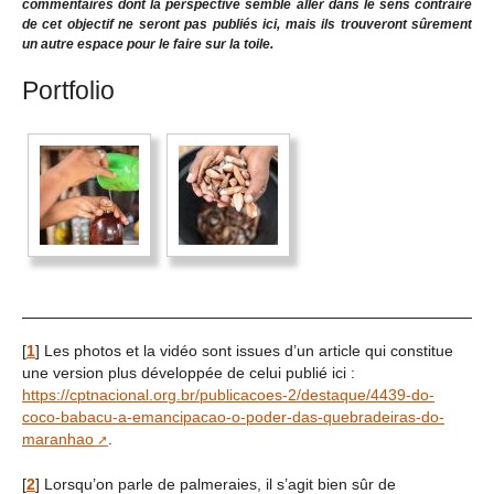
commentaires dont la perspective semble aller dans le sens contraire
de cet objectif ne seront pas publiés ici, mais ils trouveront sûrement
un autre espace pour le faire sur la toile.
Portfolio
[
1
]
Les photos et la vidéo sont issues d’un article qui constitue
une version plus développée de celui publié ici :
https://cptnacional.org.br/publicacoes-2/destaque/4439-do-
coco-babacu-a-emancipacao-o-poder-das-quebradeiras-do-
maranhao
.
[
2
]
Lorsqu’on parle de palmeraies, il s’agit bien sûr de