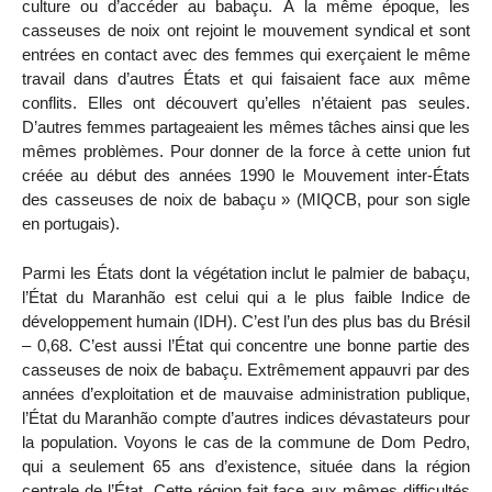
culture ou d’accéder au babaçu. À la même époque, les
casseuses de noix ont rejoint le mouvement syndical et sont
entrées en contact avec des femmes qui exerçaient le même
travail dans d’autres États et qui faisaient face aux même
conflits. Elles ont découvert qu’elles n’étaient pas seules.
D’autres femmes partageaient les mêmes tâches ainsi que les
mêmes problèmes. Pour donner de la force à cette union fut
créée au début des années 1990 le Mouvement inter-États
des casseuses de noix de babaçu » (MIQCB, pour son sigle
en portugais).
Parmi les États dont la végétation inclut le palmier de babaçu,
l’État du Maranhão est celui qui a le plus faible Indice de
développement humain (IDH). C’est l’un des plus bas du Brésil
– 0,68. C’est aussi l’État qui concentre une bonne partie des
casseuses de noix de babaçu. Extrêmement appauvri par des
années d’exploitation et de mauvaise administration publique,
l’État du Maranhão compte d’autres indices dévastateurs pour
la population. Voyons le cas de la commune de Dom Pedro,
qui a seulement 65 ans d’existence, située dans la région
centrale de l’État. Cette région fait face aux mêmes difficultés