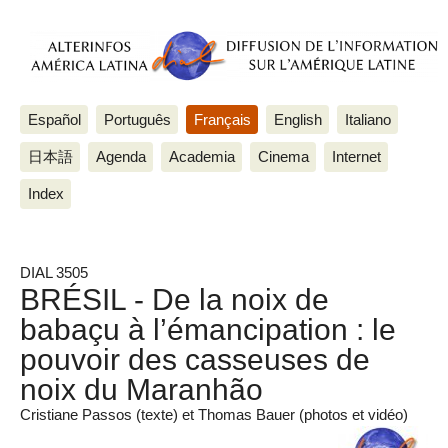
Español
Português
Français
English
Italiano
日本語
Agenda
Academia
Cinema
Internet
Index
DIAL 3505
BRÉSIL - De la noix de
babaçu à l’émancipation : le
pouvoir des casseuses de
noix du Maranhão
Cristiane Passos (texte) et Thomas Bauer (photos et vidéo)