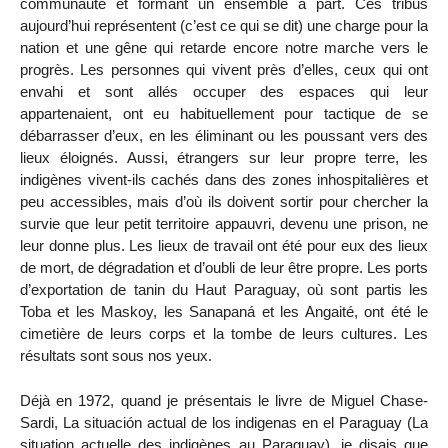
communauté et formant un ensemble à part. Ces tribus
aujourd’hui représentent (c’est ce qui se dit) une charge pour la
nation et une gêne qui retarde encore notre marche vers le
progrès. Les personnes qui vivent près d’elles, ceux qui ont
envahi et sont allés occuper des espaces qui leur
appartenaient, ont eu habituellement pour tactique de se
débarrasser d’eux, en les éliminant ou les poussant vers des
lieux éloignés. Aussi, étrangers sur leur propre terre, les
indigènes vivent-ils cachés dans des zones inhospitalières et
peu accessibles, mais d’où ils doivent sortir pour chercher la
survie que leur petit territoire appauvri, devenu une prison, ne
leur donne plus. Les lieux de travail ont été pour eux des lieux
de mort, de dégradation et d’oubli de leur être propre. Les ports
d’exportation de tanin du Haut Paraguay, où sont partis les
Toba et les Maskoy, les Sanapaná et les Angaité, ont été le
cimetière de leurs corps et la tombe de leurs cultures. Les
résultats sont sous nos yeux.
Déjà en 1972, quand je présentais le livre de Miguel Chase-
Sardi, La situación actual de los indigenas en el Paraguay (La
situation actuelle des indigènes au Paraguay), je disais que