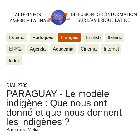
Español
Português
Français
English
Italiano
日本語
Agenda
Academia
Cinema
Internet
Index
DIAL 2789
PARAGUAY - Le modèle
indigène : Que nous ont
donné et que nous donnent
les indigènes ?
Bartomeu Meliá